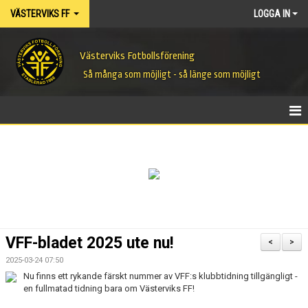
VÄSTERVIKS FF
LOGGA IN
Västerviks Fotbollsförening
Så många som möjligt - så länge som möjligt
HEM
NYHETER
OM FÖRENINGEN
VFF-MODELLEN
VFF-bladet 2025 ute nu!
<
>
KONTAKT
2025-03-24 07:50
Nu finns ett rykande färskt nummer av VFF:s klubbtidning tillgängligt -
KALENDER
en fullmatad tidning bara om Västerviks FF!