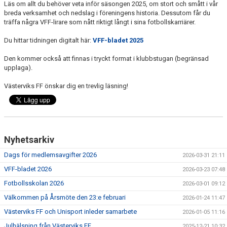
Läs om allt du behöver veta inför säsongen 2025, om stort och smått i vår
DOKUMENT
breda verksamhet och nedslag i föreningens historia. Dessutom får du
träffa några VFF-lirare som nått riktigt långt i sina fotbollskarriärer.
MATCHER
Du hittar tidningen digitalt här:
VFF-bladet 2025
MEDLEMS- OCH TRÄNINGSAVGIFT
Den kommer också att finnas i tryckt format i klubbstugan (begränsad
upplaga).
Västerviks FF önskar dig en trevlig läsning!
Nyhetsarkiv
Dags för medlemsavgifter 2026
2026-03-31 21:11
VFF-bladet 2026
2026-03-23 07:48
Fotbollsskolan 2026
2026-03-01 09:12
Välkommen på Årsmöte den 23:e februari
2026-01-24 11:47
Västerviks FF och Unisport inleder samarbete
2026-01-05 11:16
Julhälsning från Västerviks FF
2025-12-21 10:32