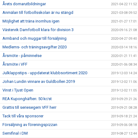
Årets domarutbildningar
2021-04-22 11:52
Anmälan till fotbollsskolan är nu stängd
2021-03-08 09:52
Möjlighet att träna inomhus igen
2021-01-27 17:01
Västervik Damfotboll klara för division 3
2020-09-16 21:08
Armband och muggar till försäljning
2020-04-27 09:40
Medlems- och träningsavgifter 2020
2020-03-14 18:16
Årsmöte - påminnelse
2020-01-21 11:41
Årsmöte i VFF
2020-01-06 08:34
Julklappstips - uppdaterat klubbsortiment 2020
2019-12-03 14:24
Johan Lundin vinnare av Guldbollen 2019
2019-12-02 11:06
Vinst i Tjust Open
2019-12-02 11:05
REA Kuponghäften: 50 kr/st
2019-09-29 21:26
Grattis till seriesegern VFF herr
2019-09-21 08:28
Tack till våra sponsorer
2019-09-18 21:24
Försäljning av föreningspizzan
2019-09-06 08:18
Semifinal i DM
2019-08-27 12:44