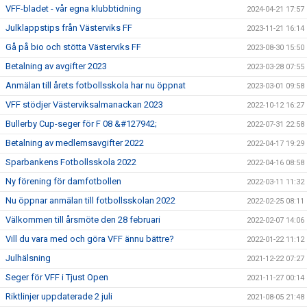
VFF-bladet - vår egna klubbtidning
2024-04-21 17:57
Julklappstips från Västerviks FF
2023-11-21 16:14
Gå på bio och stötta Västerviks FF
2023-08-30 15:50
Betalning av avgifter 2023
2023-03-28 07:55
Anmälan till årets fotbollsskola har nu öppnat
2023-03-01 09:58
VFF stödjer Västerviksalmanackan 2023
2022-10-12 16:27
Bullerby Cup-seger för F 08 &#127942;
2022-07-31 22:58
Betalning av medlemsavgifter 2022
2022-04-17 19:29
Sparbankens Fotbollsskola 2022
2022-04-16 08:58
Ny förening för damfotbollen
2022-03-11 11:32
Nu öppnar anmälan till fotbollsskolan 2022
2022-02-25 08:11
Välkommen till årsmöte den 28 februari
2022-02-07 14:06
Vill du vara med och göra VFF ännu bättre?
2022-01-22 11:12
Julhälsning
2021-12-22 07:27
Seger för VFF i Tjust Open
2021-11-27 00:14
Riktlinjer uppdaterade 2 juli
2021-08-05 21:48