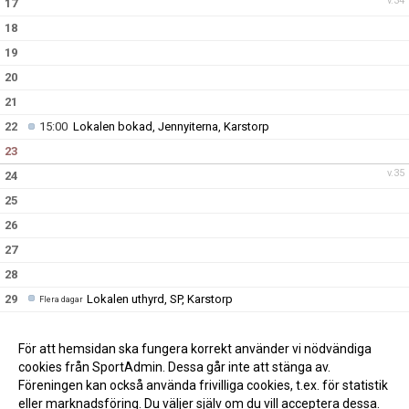
v.34
17
18
19
20
21
22
15:00
Lokalen bokad, Jennyiterna, Karstorp
23
v.35
24
25
26
27
28
29
Lokalen uthyrd, SP, Karstorp
Flera dagar
30
Lokalen uthyrd, SP, Karstorp
Flera dagar
v.36
31
För att hemsidan ska fungera korrekt använder vi nödvändiga
cookies från SportAdmin. Dessa går inte att stänga av.
Föreningen kan också använda frivilliga cookies, t.ex. för statistik
eller marknadsföring. Du väljer själv om du vill acceptera dessa.