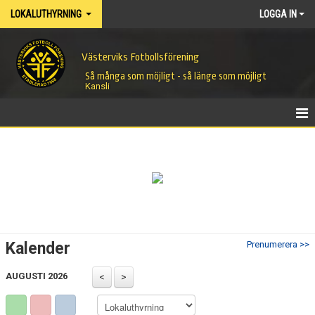
LOKALUTHYRNING
LOGGA IN
Västerviks Fotbollsförening
Så många som möjligt - så länge som möjligt
Kansli
LOKALUTHYRNING
BOKNINGSKALENDER
Kalender
Prenumerera >>
AUGUSTI 2026