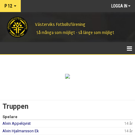
P 12
LOGGA IN
Västerviks Fotbollsförening
Så många som möjligt - så länge som möjligt
HEM
NYHETER
KALENDER
MATCHER
Truppen
TRUPPEN
Spelare
Alvin Appelqvist
14 år
BILDGALLERI
Alvin Hjalmarsson Ek
14 år