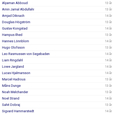
DOKUMENT
Alyaman Abboud
13 år
Amin Jamal Abdullahi
13 år
KONTAKT
Amjad Diknach
14 år
Douglas Högström
13 år
Gustav Kongstad
14 år
Hampus Ilhed
13 år
Hannes Lönnblom
14 år
Hugo Olofsson
13 år
Leo Rasmussen von Segebaden
14 år
Liam Ringdahl
14 år
Lowe Jargland
14 år
Lucas Hjalmarsson
14 år
Marcel Hadrous
13 år
Måns Dunge
13 år
Noah Melchander
13 år
Noel Strand
14 år
Sahit Dobraj
13 år
Sigvard Hammarstedt
14 år