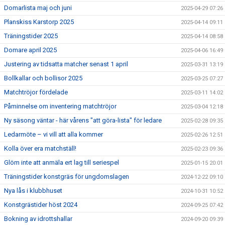
Domarlista maj och juni
2025-04-29 07:26
Planskiss Karstorp 2025
2025-04-14 09:11
Träningstider 2025
2025-04-14 08:58
Domare april 2025
2025-04-06 16:49
Justering av tidsatta matcher senast 1 april
2025-03-31 13:19
Bollkallar och bollisor 2025
2025-03-25 07:27
Matchtröjor fördelade
2025-03-11 14:02
Påminnelse om inventering matchtröjor
2025-03-04 12:18
Ny säsong väntar - här vårens "att göra-lista" för ledare
2025-02-28 09:35
Ledarmöte – vi vill att alla kommer
2025-02-26 12:51
Kolla över era matchställ!
2025-02-23 09:36
Glöm inte att anmäla ert lag till seriespel
2025-01-15 20:01
Träningstider konstgräs för ungdomslagen
2024-12-22 09:10
Nya lås i klubbhuset
2024-10-31 10:52
Konstgrästider höst 2024
2024-09-25 07:42
Bokning av idrottshallar
2024-09-20 09:39