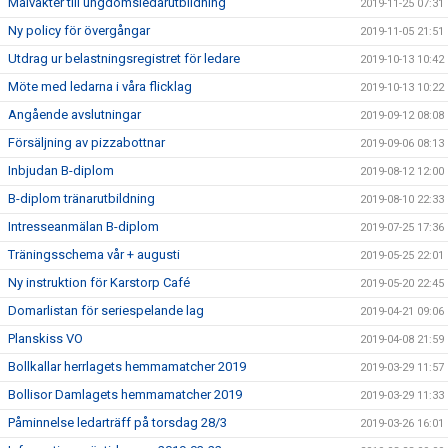
Målvakter till ungdomsledarutbildning
2019-11-25 07:31
Ny policy för övergångar
2019-11-05 21:51
Utdrag ur belastningsregistret för ledare
2019-10-13 10:42
Möte med ledarna i våra flicklag
2019-10-13 10:22
Angående avslutningar
2019-09-12 08:08
Försäljning av pizzabottnar
2019-09-06 08:13
Inbjudan B-diplom
2019-08-12 12:00
B-diplom tränarutbildning
2019-08-10 22:33
Intresseanmälan B-diplom
2019-07-25 17:36
Träningsschema vår + augusti
2019-05-25 22:01
Ny instruktion för Karstorp Café
2019-05-20 22:45
Domarlistan för seriespelande lag
2019-04-21 09:06
Planskiss VO
2019-04-08 21:59
Bollkallar herrlagets hemmamatcher 2019
2019-03-29 11:57
Bollisor Damlagets hemmamatcher 2019
2019-03-29 11:33
Påminnelse ledarträff på torsdag 28/3
2019-03-26 16:01