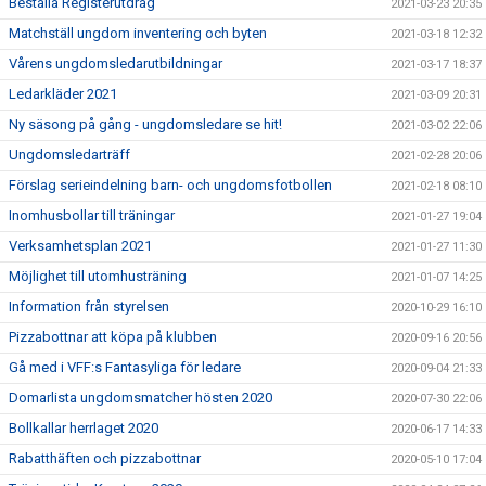
Beställa Registerutdrag
2021-03-23 20:35
Matchställ ungdom inventering och byten
2021-03-18 12:32
Vårens ungdomsledarutbildningar
2021-03-17 18:37
Ledarkläder 2021
2021-03-09 20:31
Ny säsong på gång - ungdomsledare se hit!
2021-03-02 22:06
Ungdomsledarträff
2021-02-28 20:06
Förslag serieindelning barn- och ungdomsfotbollen
2021-02-18 08:10
Inomhusbollar till träningar
2021-01-27 19:04
Verksamhetsplan 2021
2021-01-27 11:30
Möjlighet till utomhusträning
2021-01-07 14:25
Information från styrelsen
2020-10-29 16:10
Pizzabottnar att köpa på klubben
2020-09-16 20:56
Gå med i VFF:s Fantasyliga för ledare
2020-09-04 21:33
Domarlista ungdomsmatcher hösten 2020
2020-07-30 22:06
Bollkallar herrlaget 2020
2020-06-17 14:33
Rabatthäften och pizzabottnar
2020-05-10 17:04