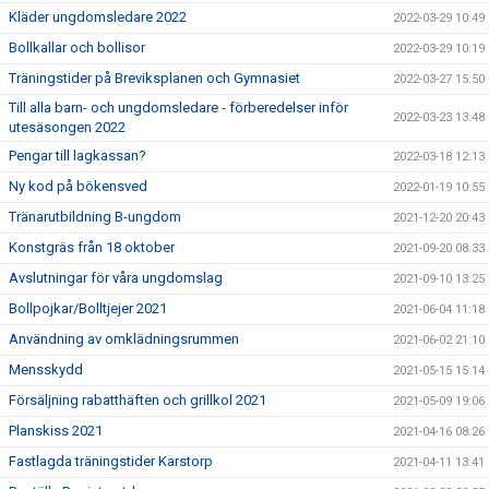
Kläder ungdomsledare 2022
2022-03-29 10:49
Bollkallar och bollisor
2022-03-29 10:19
Träningstider på Breviksplanen och Gymnasiet
2022-03-27 15:50
Till alla barn- och ungdomsledare - förberedelser inför
2022-03-23 13:48
utesäsongen 2022
Pengar till lagkassan?
2022-03-18 12:13
Ny kod på bökensved
2022-01-19 10:55
Tränarutbildning B-ungdom
2021-12-20 20:43
Konstgräs från 18 oktober
2021-09-20 08:33
Avslutningar för våra ungdomslag
2021-09-10 13:25
Bollpojkar/Bolltjejer 2021
2021-06-04 11:18
Användning av omklädningsrummen
2021-06-02 21:10
Mensskydd
2021-05-15 15:14
Försäljning rabatthäften och grillkol 2021
2021-05-09 19:06
Planskiss 2021
2021-04-16 08:26
Fastlagda träningstider Karstorp
2021-04-11 13:41