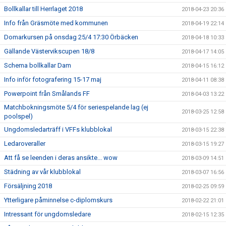
Bollkallar till Herrlaget 2018
2018-04-23 20:36
Info från Gräsmöte med kommunen
2018-04-19 22:14
Domarkursen på onsdag 25/4 17:30 Örbäcken
2018-04-18 10:33
Gällande Västervikscupen 18/8
2018-04-17 14:05
Schema bollkallar Dam
2018-04-15 16:12
Info inför fotografering 15-17 maj
2018-04-11 08:38
Powerpoint från Smålands FF
2018-04-03 13:22
Matchbokningsmöte 5/4 för seriespelande lag (ej
2018-03-25 12:58
poolspel)
Ungdomsledarträff i VFFs klubblokal
2018-03-15 22:38
Ledaroveraller
2018-03-15 19:27
Att få se leenden i deras ansikte... wow
2018-03-09 14:51
Städning av vår klubblokal
2018-03-07 16:56
Försäljning 2018
2018-02-25 09:59
Ytterligare påminnelse c-diplomskurs
2018-02-22 21:01
Intressant för ungdomsledare
2018-02-15 12:35