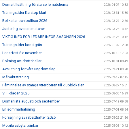
Domartillsättning första seriematcherna
2026-04-07 10:32
Träningstider Karstop klart
2026-03-31 15:30
Bollkallar och bollisor 2026
2026-03-27 12:56
Justering av seriematcher
2026-03-25 13:42
VIKTIG INFO FÖR LEDARE INFÖR SÄSONGEN 2026
2026-02-28 10:12
Träningstider konstgräs
2026-01-02 12:08
Ledarfest 8:e november
2025-10-13 17:53
Bokning av idrottshallar
2025-10-01 08:49
Avslutning för våra ungdomslag
2025-09-21 09:28
Målvaktsträning
2025-09-12 07:15
Påminnelse av stänga ytterdörren till klubblokalen
2025-08-27 15:51
VFF-dagen 2025
2025-08-05 16:29
Domarlista augusti och september
2025-07-19 09:58
En sommarhälsning
2025-07-01 08:34
Försäljning av rabatthäften 2025
2025-05-25 21:36
Mobila avbytarbänkar
2025-05-03 10:42