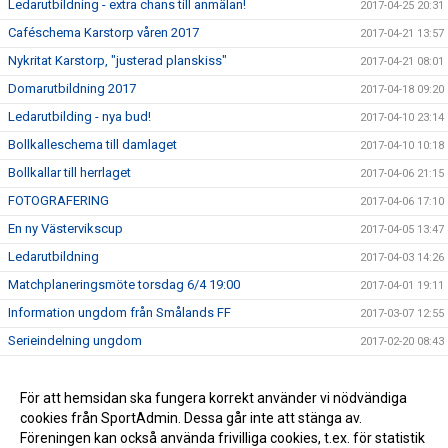
Ledarutbildning - extra chans till anmälan!
2017-04-25 20:31
Caféschema Karstorp våren 2017
2017-04-21 13:57
Nykritat Karstorp, "justerad planskiss"
2017-04-21 08:01
Domarutbildning 2017
2017-04-18 09:20
Ledarutbilding - nya bud!
2017-04-10 23:14
Bollkalleschema till damlaget
2017-04-10 10:18
Bollkallar till herrlaget
2017-04-06 21:15
FOTOGRAFERING
2017-04-06 17:10
En ny Västervikscup
2017-04-05 13:47
Ledarutbildning
2017-04-03 14:26
Matchplaneringsmöte torsdag 6/4 19:00
2017-04-01 19:11
Information ungdom från Smålands FF
2017-03-07 12:55
Serieindelning ungdom
2017-02-20 08:43
Försäljning etc. 2017
2017-02-05 23:08
Café-schema för Karstorp våren 2016
För att hemsidan ska fungera korrekt använder vi nödvändiga
2016-04-17 09:55
cookies från SportAdmin. Dessa går inte att stänga av.
Bollkallar, schema
2016-04-10 14:52
Föreningen kan också använda frivilliga cookies, t.ex. för statistik