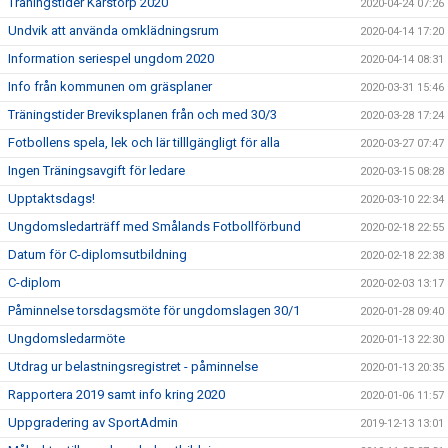
Träningstider Karstorp 2020
2020-04-24 07:26
Undvik att använda omklädningsrum
2020-04-14 17:20
Information seriespel ungdom 2020
2020-04-14 08:31
Info från kommunen om gräsplaner
2020-03-31 15:46
Träningstider Breviksplanen från och med 30/3
2020-03-28 17:24
Fotbollens spela, lek och lär tilllgängligt för alla
2020-03-27 07:47
Ingen Träningsavgift för ledare
2020-03-15 08:28
Upptaktsdags!
2020-03-10 22:34
Ungdomsledarträff med Smålands Fotbollförbund
2020-02-18 22:55
Datum för C-diplomsutbildning
2020-02-18 22:38
C-diplom
2020-02-03 13:17
Påminnelse torsdagsmöte för ungdomslagen 30/1
2020-01-28 09:40
Ungdomsledarmöte
2020-01-13 22:30
Utdrag ur belastningsregistret - påminnelse
2020-01-13 20:35
Rapportera 2019 samt info kring 2020
2020-01-06 11:57
Uppgradering av SportAdmin
2019-12-13 13:01