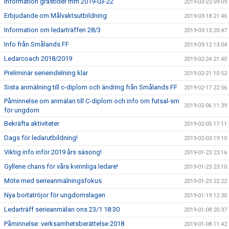
Information grästider mm 2019-03-22
2019-03-23 09:09
Erbjudande om Målvaktsutbildning
2019-03-18 21:46
Information om ledarträffen 28/3
2019-03-13 20:47
Info från Smålands FF
2019-03-12 13:04
Ledarcoach 2018/2019
2019-02-24 21:40
Preliminär serieindelning klar
2019-02-21 10:52
Sista anmälning till c-diplom och ändring från Smålands FF
2019-02-17 22:56
Påminnelse om anmälan till C-diplom och info om futsal-sm
2019-02-06 11:39
för ungdom
Bekräfta aktiviteter
2019-02-05 17:11
Dags för ledarutbildning!
2019-02-03 19:10
Viktig info inför 2019 års säsong!
2019-01-23 23:16
Gyllene chans för våra kvinnliga ledare!
2019-01-23 23:10
Möte med serieanmälningsfokus
2019-01-23 22:22
Nya bortatröjor för ungdomslagen
2019-01-19 12:30
Ledarträff serieanmälan ons 23/1 18:30
2019-01-08 20:37
Påminnelse: verksamhetsberättelse 2018
2019-01-08 11:42