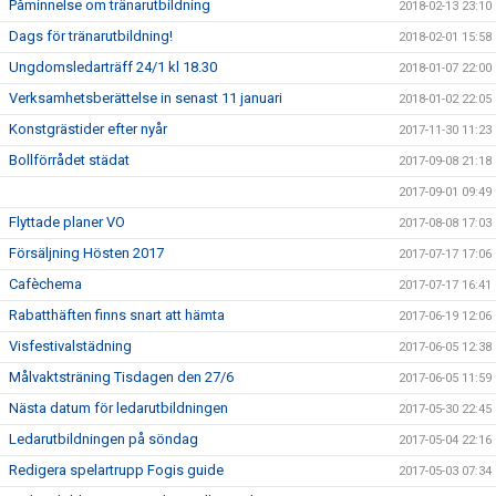
Påminnelse om tränarutbildning
2018-02-13 23:10
Dags för tränarutbildning!
2018-02-01 15:58
Ungdomsledarträff 24/1 kl 18.30
2018-01-07 22:00
Verksamhetsberättelse in senast 11 januari
2018-01-02 22:05
Konstgrästider efter nyår
2017-11-30 11:23
Bollförrådet städat
2017-09-08 21:18
2017-09-01 09:49
Flyttade planer VO
2017-08-08 17:03
Försäljning Hösten 2017
2017-07-17 17:06
Cafèchema
2017-07-17 16:41
Rabatthäften finns snart att hämta
2017-06-19 12:06
Visfestivalstädning
2017-06-05 12:38
Målvaktsträning Tisdagen den 27/6
2017-06-05 11:59
Nästa datum för ledarutbildningen
2017-05-30 22:45
Ledarutbildningen på söndag
2017-05-04 22:16
Redigera spelartrupp Fogis guide
2017-05-03 07:34