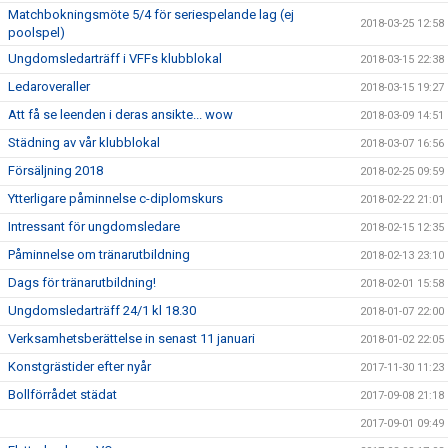
Matchbokningsmöte 5/4 för seriespelande lag (ej
2018-03-25 12:58
poolspel)
Ungdomsledarträff i VFFs klubblokal
2018-03-15 22:38
Ledaroveraller
2018-03-15 19:27
Att få se leenden i deras ansikte... wow
2018-03-09 14:51
Städning av vår klubblokal
2018-03-07 16:56
Försäljning 2018
2018-02-25 09:59
Ytterligare påminnelse c-diplomskurs
2018-02-22 21:01
Intressant för ungdomsledare
2018-02-15 12:35
Påminnelse om tränarutbildning
2018-02-13 23:10
Dags för tränarutbildning!
2018-02-01 15:58
Ungdomsledarträff 24/1 kl 18.30
2018-01-07 22:00
Verksamhetsberättelse in senast 11 januari
2018-01-02 22:05
Konstgrästider efter nyår
2017-11-30 11:23
Bollförrådet städat
2017-09-08 21:18
2017-09-01 09:49