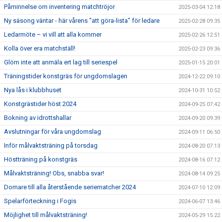
Påminnelse om inventering matchtröjor
2025-03-04 12:18
Ny säsong väntar - här vårens "att göra-lista" för ledare
2025-02-28 09:35
Ledarmöte – vi vill att alla kommer
2025-02-26 12:51
Kolla över era matchställ!
2025-02-23 09:36
Glöm inte att anmäla ert lag till seriespel
2025-01-15 20:01
Träningstider konstgräs för ungdomslagen
2024-12-22 09:10
Nya lås i klubbhuset
2024-10-31 10:52
Konstgrästider höst 2024
2024-09-25 07:42
Bokning av idrottshallar
2024-09-20 09:39
Avslutningar för våra ungdomslag
2024-09-11 06:50
Inför målvaktsträning på torsdag
2024-08-20 07:13
Höstträning på konstgräs
2024-08-16 07:12
Målvaktsträning! Obs, snabba svar!
2024-08-14 09:25
Domare till alla återstående seriematcher 2024
2024-07-10 12:09
Spelarförteckning i Fogis
2024-06-07 13:46
Möjlighet till målvaktsträning!
2024-05-29 15:22