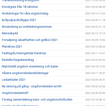
Tränarutbildning B-ungdom
2021-12-20 20:43
Konstgräs från 18 oktober
2021-09-20 08:33
Avslutningar för våra ungdomslag
2021-09-10 13:25
Bollpojkar/Bolltjejer 2021
2021-06-04 11:18
Användning av omklädningsrummen
2021-06-02 21:10
Mensskydd
2021-05-15 15:14
Försäljning rabatthäften och grillkol 2021
2021-05-09 19:06
Planskiss 2021
2021-04-16 08:26
Fastlagda träningstider Karstorp
2021-04-11 13:41
Beställa Registerutdrag
2021-03-23 20:35
Matchställ ungdom inventering och byten
2021-03-18 12:32
Vårens ungdomsledarutbildningar
2021-03-17 18:37
Ledarkläder 2021
2021-03-09 20:31
Ny säsong på gång - ungdomsledare se hit!
2021-03-02 22:06
Ungdomsledarträff
2021-02-28 20:06
Förslag serieindelning barn- och ungdomsfotbollen
2021-02-18 08:10