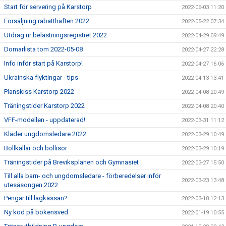
Start för servering på Karstorp
2022-06-03 11:20
Försäljning rabatthäften 2022
2022-05-22 07:34
Utdrag ur belastningsregistret 2022
2022-04-29 09:49
Domarlista tom 2022-05-08
2022-04-27 22:28
Info inför start på Karstorp!
2022-04-27 16:06
Ukrainska flyktingar - tips
2022-04-13 13:41
Planskiss Karstorp 2022
2022-04-08 20:49
Träningstider Karstorp 2022
2022-04-08 20:40
VFF-modellen - uppdaterad!
2022-03-31 11:12
Kläder ungdomsledare 2022
2022-03-29 10:49
Bollkallar och bollisor
2022-03-29 10:19
Träningstider på Breviksplanen och Gymnasiet
2022-03-27 15:50
Till alla barn- och ungdomsledare - förberedelser inför
2022-03-23 13:48
utesäsongen 2022
Pengar till lagkassan?
2022-03-18 12:13
Ny kod på bökensved
2022-01-19 10:55