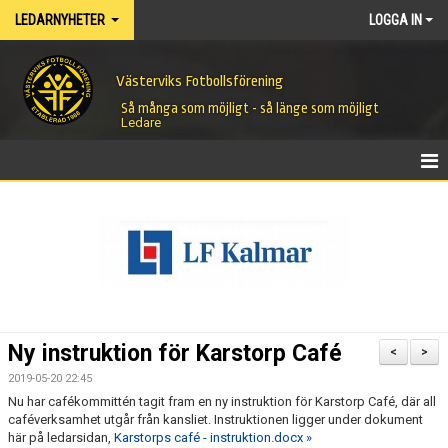
LEDARNYHETER
LOGGA IN
Västerviks Fotbollsförening
Så många som möjligt - så länge som möjligt
Ledare
HEM
NYHETER
Ny instruktion för Karstorp Café
<
>
2019-05-20 22:45
Nu har cafékommittén tagit fram en ny instruktion för Karstorp Café, där all
caféverksamhet utgår från kansliet. Instruktionen ligger under dokument
här på ledarsidan,
Karstorps café - instruktion.docx »