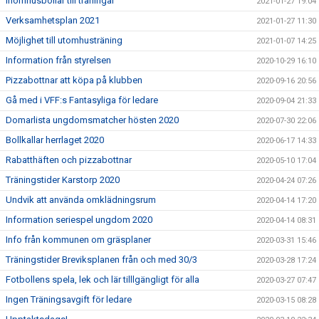
Inomhusbollar till träningar
2021-01-27 19:04
Verksamhetsplan 2021
2021-01-27 11:30
Möjlighet till utomhusträning
2021-01-07 14:25
Information från styrelsen
2020-10-29 16:10
Pizzabottnar att köpa på klubben
2020-09-16 20:56
Gå med i VFF:s Fantasyliga för ledare
2020-09-04 21:33
Domarlista ungdomsmatcher hösten 2020
2020-07-30 22:06
Bollkallar herrlaget 2020
2020-06-17 14:33
Rabatthäften och pizzabottnar
2020-05-10 17:04
Träningstider Karstorp 2020
2020-04-24 07:26
Undvik att använda omklädningsrum
2020-04-14 17:20
Information seriespel ungdom 2020
2020-04-14 08:31
Info från kommunen om gräsplaner
2020-03-31 15:46
Träningstider Breviksplanen från och med 30/3
2020-03-28 17:24
Fotbollens spela, lek och lär tilllgängligt för alla
2020-03-27 07:47
Ingen Träningsavgift för ledare
2020-03-15 08:28