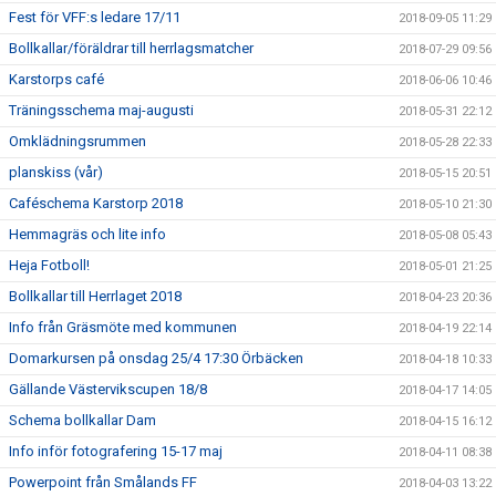
Fest för VFF:s ledare 17/11
2018-09-05 11:29
Bollkallar/föräldrar till herrlagsmatcher
2018-07-29 09:56
Karstorps café
2018-06-06 10:46
Träningsschema maj-augusti
2018-05-31 22:12
Omklädningsrummen
2018-05-28 22:33
planskiss (vår)
2018-05-15 20:51
Caféschema Karstorp 2018
2018-05-10 21:30
Hemmagräs och lite info
2018-05-08 05:43
Heja Fotboll!
2018-05-01 21:25
Bollkallar till Herrlaget 2018
2018-04-23 20:36
Info från Gräsmöte med kommunen
2018-04-19 22:14
Domarkursen på onsdag 25/4 17:30 Örbäcken
2018-04-18 10:33
Gällande Västervikscupen 18/8
2018-04-17 14:05
Schema bollkallar Dam
2018-04-15 16:12
Info inför fotografering 15-17 maj
2018-04-11 08:38
Powerpoint från Smålands FF
2018-04-03 13:22