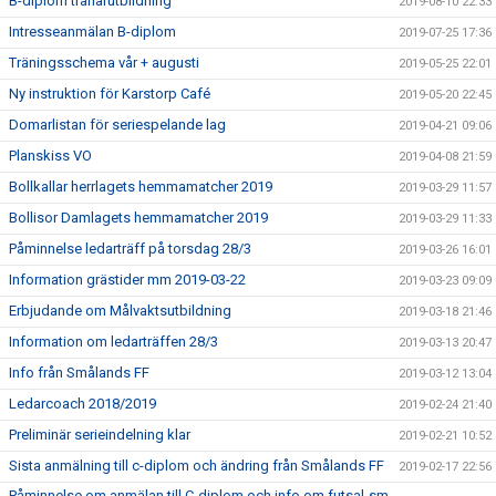
B-diplom tränarutbildning
2019-08-10 22:33
Intresseanmälan B-diplom
2019-07-25 17:36
Träningsschema vår + augusti
2019-05-25 22:01
Ny instruktion för Karstorp Café
2019-05-20 22:45
Domarlistan för seriespelande lag
2019-04-21 09:06
Planskiss VO
2019-04-08 21:59
Bollkallar herrlagets hemmamatcher 2019
2019-03-29 11:57
Bollisor Damlagets hemmamatcher 2019
2019-03-29 11:33
Påminnelse ledarträff på torsdag 28/3
2019-03-26 16:01
Information grästider mm 2019-03-22
2019-03-23 09:09
Erbjudande om Målvaktsutbildning
2019-03-18 21:46
Information om ledarträffen 28/3
2019-03-13 20:47
Info från Smålands FF
2019-03-12 13:04
Ledarcoach 2018/2019
2019-02-24 21:40
Preliminär serieindelning klar
2019-02-21 10:52
Sista anmälning till c-diplom och ändring från Smålands FF
2019-02-17 22:56
Påminnelse om anmälan till C-diplom och info om futsal-sm