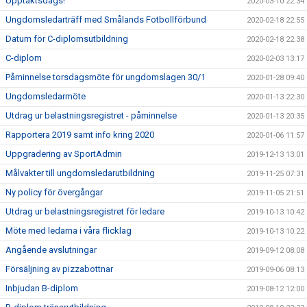
Upptaktsdags!
2020-03-10 22:34
Ungdomsledarträff med Smålands Fotbollförbund
2020-02-18 22:55
Datum för C-diplomsutbildning
2020-02-18 22:38
C-diplom
2020-02-03 13:17
Påminnelse torsdagsmöte för ungdomslagen 30/1
2020-01-28 09:40
Ungdomsledarmöte
2020-01-13 22:30
Utdrag ur belastningsregistret - påminnelse
2020-01-13 20:35
Rapportera 2019 samt info kring 2020
2020-01-06 11:57
Uppgradering av SportAdmin
2019-12-13 13:01
Målvakter till ungdomsledarutbildning
2019-11-25 07:31
Ny policy för övergångar
2019-11-05 21:51
Utdrag ur belastningsregistret för ledare
2019-10-13 10:42
Möte med ledarna i våra flicklag
2019-10-13 10:22
Angående avslutningar
2019-09-12 08:08
Försäljning av pizzabottnar
2019-09-06 08:13
Inbjudan B-diplom
2019-08-12 12:00