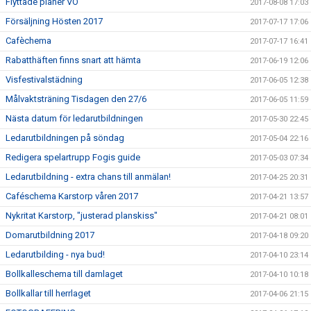
Flyttade planer VO
2017-08-08 17:03
Försäljning Hösten 2017
2017-07-17 17:06
Cafèchema
2017-07-17 16:41
Rabatthäften finns snart att hämta
2017-06-19 12:06
Visfestivalstädning
2017-06-05 12:38
Målvaktsträning Tisdagen den 27/6
2017-06-05 11:59
Nästa datum för ledarutbildningen
2017-05-30 22:45
Ledarutbildningen på söndag
2017-05-04 22:16
Redigera spelartrupp Fogis guide
2017-05-03 07:34
Ledarutbildning - extra chans till anmälan!
2017-04-25 20:31
Caféschema Karstorp våren 2017
2017-04-21 13:57
Nykritat Karstorp, "justerad planskiss"
2017-04-21 08:01
Domarutbildning 2017
2017-04-18 09:20
Ledarutbilding - nya bud!
2017-04-10 23:14
Bollkalleschema till damlaget
2017-04-10 10:18
Bollkallar till herrlaget
2017-04-06 21:15