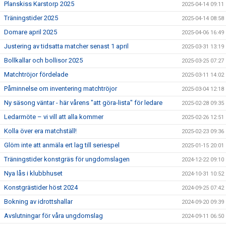
Planskiss Karstorp 2025
2025-04-14 09:11
Träningstider 2025
2025-04-14 08:58
Domare april 2025
2025-04-06 16:49
Justering av tidsatta matcher senast 1 april
2025-03-31 13:19
Bollkallar och bollisor 2025
2025-03-25 07:27
Matchtröjor fördelade
2025-03-11 14:02
Påminnelse om inventering matchtröjor
2025-03-04 12:18
Ny säsong väntar - här vårens "att göra-lista" för ledare
2025-02-28 09:35
Ledarmöte – vi vill att alla kommer
2025-02-26 12:51
Kolla över era matchställ!
2025-02-23 09:36
Glöm inte att anmäla ert lag till seriespel
2025-01-15 20:01
Träningstider konstgräs för ungdomslagen
2024-12-22 09:10
Nya lås i klubbhuset
2024-10-31 10:52
Konstgrästider höst 2024
2024-09-25 07:42
Bokning av idrottshallar
2024-09-20 09:39
Avslutningar för våra ungdomslag
2024-09-11 06:50