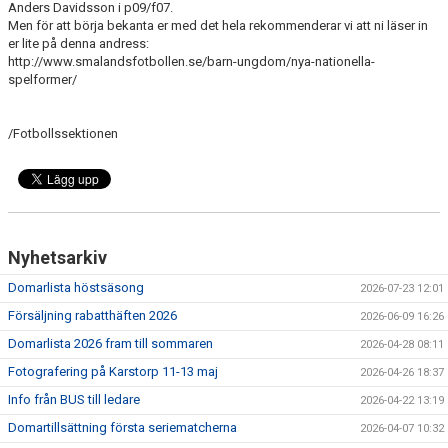
Anders Davidsson i p09/f07.
Men för att börja bekanta er med det hela rekommenderar vi att ni läser in
er lite på denna andress:
http://www.smalandsfotbollen.se/barn-ungdom/nya-nationella-
spelformer/
/Fotbollssektionen
Nyhetsarkiv
Domarlista höstsäsong
2026-07-23 12:01
Försäljning rabatthäften 2026
2026-06-09 16:26
Domarlista 2026 fram till sommaren
2026-04-28 08:11
Fotografering på Karstorp 11-13 maj
2026-04-26 18:37
Info från BUS till ledare
2026-04-22 13:19
Domartillsättning första seriematcherna
2026-04-07 10:32