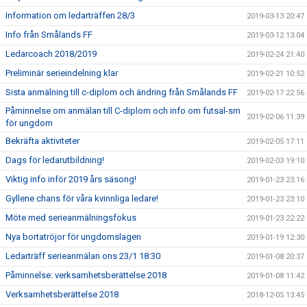
Information om ledarträffen 28/3
2019-03-13 20:47
Info från Smålands FF
2019-03-12 13:04
Ledarcoach 2018/2019
2019-02-24 21:40
Preliminär serieindelning klar
2019-02-21 10:52
Sista anmälning till c-diplom och ändring från Smålands FF
2019-02-17 22:56
Påminnelse om anmälan till C-diplom och info om futsal-sm
2019-02-06 11:39
för ungdom
Bekräfta aktiviteter
2019-02-05 17:11
Dags för ledarutbildning!
2019-02-03 19:10
Viktig info inför 2019 års säsong!
2019-01-23 23:16
Gyllene chans för våra kvinnliga ledare!
2019-01-23 23:10
Möte med serieanmälningsfokus
2019-01-23 22:22
Nya bortatröjor för ungdomslagen
2019-01-19 12:30
Ledarträff serieanmälan ons 23/1 18:30
2019-01-08 20:37
Påminnelse: verksamhetsberättelse 2018
2019-01-08 11:42
Verksamhetsberättelse 2018
2018-12-05 13:45