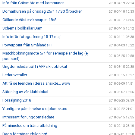
Info från Gräsmöte med kommunen
2018-04-19 22:14
Domarkursen på onsdag 25/4 17:30 Örbäcken
2018-04-18 10:33
Gällande Västervikscupen 18/8
2018-04-17 14:05
Schema bollkallar Dam
2018-04-15 16:12
Info inför fotografering 15-17 maj
2018-04-11 08:38
Powerpoint från Smålands FF
2018-04-03 13:22
Matchbokningsmöte 5/4 för seriespelande lag (ej
2018-03-25 12:58
poolspel)
Ungdomsledarträff i VFFs klubblokal
2018-03-15 22:38
Ledaroveraller
2018-03-15 19:27
Att få se leenden i deras ansikte... wow
2018-03-09 14:51
Städning av vår klubblokal
2018-03-07 16:56
Försäljning 2018
2018-02-25 09:59
Ytterligare påminnelse c-diplomskurs
2018-02-22 21:01
Intressant för ungdomsledare
2018-02-15 12:35
Påminnelse om tränarutbildning
2018-02-13 23:10
Dags för tränarutbildning!
2018-02-01 15:58