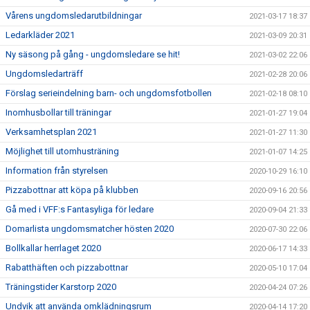
Vårens ungdomsledarutbildningar
2021-03-17 18:37
Ledarkläder 2021
2021-03-09 20:31
Ny säsong på gång - ungdomsledare se hit!
2021-03-02 22:06
Ungdomsledarträff
2021-02-28 20:06
Förslag serieindelning barn- och ungdomsfotbollen
2021-02-18 08:10
Inomhusbollar till träningar
2021-01-27 19:04
Verksamhetsplan 2021
2021-01-27 11:30
Möjlighet till utomhusträning
2021-01-07 14:25
Information från styrelsen
2020-10-29 16:10
Pizzabottnar att köpa på klubben
2020-09-16 20:56
Gå med i VFF:s Fantasyliga för ledare
2020-09-04 21:33
Domarlista ungdomsmatcher hösten 2020
2020-07-30 22:06
Bollkallar herrlaget 2020
2020-06-17 14:33
Rabatthäften och pizzabottnar
2020-05-10 17:04
Träningstider Karstorp 2020
2020-04-24 07:26
Undvik att använda omklädningsrum
2020-04-14 17:20