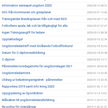
Information seriespel ungdom 2020
2020-04-14 08:31
Info från kommunen om gräsplaner
2020-03-31 15:46
Träningstider Breviksplanen från och med 30/3
2020-03-28 17:24
Fotbollens spela, lek och lär tilllgängligt för alla
2020-03-27 07:47
Ingen Träningsavgift för ledare
2020-03-15 08:28
Upptaktsdags!
2020-03-10 22:34
Ungdomsledarträff med Smålands Fotbollförbund
2020-02-18 22:55
Datum för C-diplomsutbildning
2020-02-18 22:38
C-diplom
2020-02-03 13:17
Påminnelse torsdagsmöte för ungdomslagen 30/1
2020-01-28 09:40
Ungdomsledarmöte
2020-01-13 22:30
Utdrag ur belastningsregistret - påminnelse
2020-01-13 20:35
Rapportera 2019 samt info kring 2020
2020-01-06 11:57
Uppgradering av SportAdmin
2019-12-13 13:01
Målvakter till ungdomsledarutbildning
2019-11-25 07:31
Ny policy för övergångar
2019-11-05 21:51