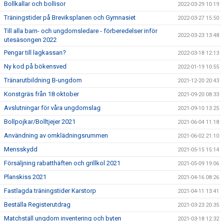
Bollkallar och bollisor
2022-03-29 10:19
Träningstider på Breviksplanen och Gymnasiet
2022-03-27 15:50
Till alla barn- och ungdomsledare - förberedelser inför
2022-03-23 13:48
utesäsongen 2022
Pengar till lagkassan?
2022-03-18 12:13
Ny kod på bökensved
2022-01-19 10:55
Tränarutbildning B-ungdom
2021-12-20 20:43
Konstgräs från 18 oktober
2021-09-20 08:33
Avslutningar för våra ungdomslag
2021-09-10 13:25
Bollpojkar/Bolltjejer 2021
2021-06-04 11:18
Användning av omklädningsrummen
2021-06-02 21:10
Mensskydd
2021-05-15 15:14
Försäljning rabatthäften och grillkol 2021
2021-05-09 19:06
Planskiss 2021
2021-04-16 08:26
Fastlagda träningstider Karstorp
2021-04-11 13:41
Beställa Registerutdrag
2021-03-23 20:35
Matchställ ungdom inventering och byten
2021-03-18 12:32