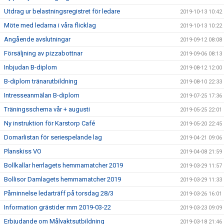
Utdrag ur belastningsregistret för ledare
2019-10-13 10:42
Möte med ledarna i våra flicklag
2019-10-13 10:22
Angående avslutningar
2019-09-12 08:08
Försäljning av pizzabottnar
2019-09-06 08:13
Inbjudan B-diplom
2019-08-12 12:00
B-diplom tränarutbildning
2019-08-10 22:33
Intresseanmälan B-diplom
2019-07-25 17:36
Träningsschema vår + augusti
2019-05-25 22:01
Ny instruktion för Karstorp Café
2019-05-20 22:45
Domarlistan för seriespelande lag
2019-04-21 09:06
Planskiss VO
2019-04-08 21:59
Bollkallar herrlagets hemmamatcher 2019
2019-03-29 11:57
Bollisor Damlagets hemmamatcher 2019
2019-03-29 11:33
Påminnelse ledarträff på torsdag 28/3
2019-03-26 16:01
Information grästider mm 2019-03-22
2019-03-23 09:09
Erbjudande om Målvaktsutbildning
2019-03-18 21:46