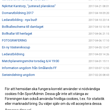
Nykritat Karstorp, "justerad planskiss"
2017-04-21 08:01
Domarutbildning 2017
2017-04-18 09:20
Ledarutbilding - nya bud!
2017-04-10 23:14
Bollkalleschema till damlaget
2017-04-10 10:18
Bollkallar till herrlaget
2017-04-06 21:15
FOTOGRAFERING
2017-04-06 17:10
En ny Västervikscup
2017-04-05 13:47
Ledarutbildning
2017-04-03 14:26
Matchplaneringsmöte torsdag 6/4 19:00
2017-04-01 19:11
Information ungdom från Smålands FF
2017-03-07 12:55
Serieindelning ungdom
2017-02-20 08:43
Försäljning etc. 2017
2017-02-05 23:08
Café-schema för Karstorp våren 2016
För att hemsidan ska fungera korrekt använder vi nödvändiga
2016-04-17 09:55
cookies från SportAdmin. Dessa går inte att stänga av.
Bollkallar, schema
2016-04-10 14:52
Föreningen kan också använda frivilliga cookies, t.ex. för statistik
eller marknadsföring. Du väljer själv om du vill acceptera dessa.