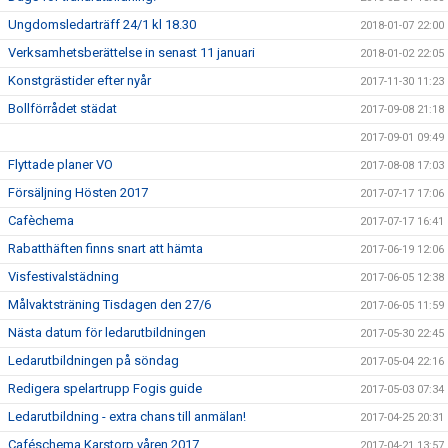
Ungdomsledarträff 24/1 kl 18.30
2018-01-07 22:00
Verksamhetsberättelse in senast 11 januari
2018-01-02 22:05
Konstgrästider efter nyår
2017-11-30 11:23
Bollförrådet städat
2017-09-08 21:18
2017-09-01 09:49
Flyttade planer VO
2017-08-08 17:03
Försäljning Hösten 2017
2017-07-17 17:06
Cafèchema
2017-07-17 16:41
Rabatthäften finns snart att hämta
2017-06-19 12:06
Visfestivalstädning
2017-06-05 12:38
Målvaktsträning Tisdagen den 27/6
2017-06-05 11:59
Nästa datum för ledarutbildningen
2017-05-30 22:45
Ledarutbildningen på söndag
2017-05-04 22:16
Redigera spelartrupp Fogis guide
2017-05-03 07:34
Ledarutbildning - extra chans till anmälan!
2017-04-25 20:31
Caféschema Karstorp våren 2017
2017-04-21 13:57