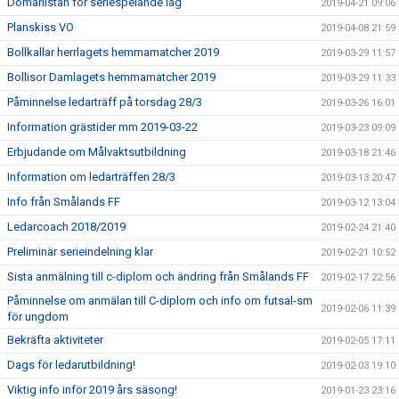
Domarlistan för seriespelande lag
2019-04-21 09:06
Planskiss VO
2019-04-08 21:59
Bollkallar herrlagets hemmamatcher 2019
2019-03-29 11:57
Bollisor Damlagets hemmamatcher 2019
2019-03-29 11:33
Påminnelse ledarträff på torsdag 28/3
2019-03-26 16:01
Information grästider mm 2019-03-22
2019-03-23 09:09
Erbjudande om Målvaktsutbildning
2019-03-18 21:46
Information om ledarträffen 28/3
2019-03-13 20:47
Info från Smålands FF
2019-03-12 13:04
Ledarcoach 2018/2019
2019-02-24 21:40
Preliminär serieindelning klar
2019-02-21 10:52
Sista anmälning till c-diplom och ändring från Smålands FF
2019-02-17 22:56
Påminnelse om anmälan till C-diplom och info om futsal-sm
2019-02-06 11:39
för ungdom
Bekräfta aktiviteter
2019-02-05 17:11
Dags för ledarutbildning!
2019-02-03 19:10
Viktig info inför 2019 års säsong!
2019-01-23 23:16