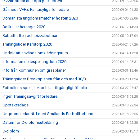
Pizzabottnar att köpa på klubben
2020-09-16 20:56
Gå med i VFF:s Fantasyliga för ledare
2020-09-04 21:33
Domarlista ungdomsmatcher hösten 2020
2020-07-30 22:06
Bollkallar herrlaget 2020
2020-06-17 14:33
Rabatthäften och pizzabottnar
2020-05-10 17:04
Träningstider Karstorp 2020
2020-04-24 07:26
Undvik att använda omklädningsrum
2020-04-14 17:20
Information seriespel ungdom 2020
2020-04-14 08:31
Info från kommunen om gräsplaner
2020-03-31 15:46
Träningstider Breviksplanen från och med 30/3
2020-03-28 17:24
Fotbollens spela, lek och lär tilllgängligt för alla
2020-03-27 07:47
Ingen Träningsavgift för ledare
2020-03-15 08:28
Upptaktsdags!
2020-03-10 22:34
Ungdomsledarträff med Smålands Fotbollförbund
2020-02-18 22:55
Datum för C-diplomsutbildning
2020-02-18 22:38
C-diplom
2020-02-03 13:17