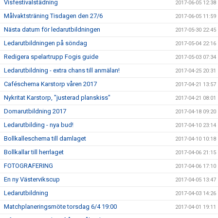
Visfestivalstädning
2017-06-05 12:38
Målvaktsträning Tisdagen den 27/6
2017-06-05 11:59
Nästa datum för ledarutbildningen
2017-05-30 22:45
Ledarutbildningen på söndag
2017-05-04 22:16
Redigera spelartrupp Fogis guide
2017-05-03 07:34
Ledarutbildning - extra chans till anmälan!
2017-04-25 20:31
Caféschema Karstorp våren 2017
2017-04-21 13:57
Nykritat Karstorp, "justerad planskiss"
2017-04-21 08:01
Domarutbildning 2017
2017-04-18 09:20
Ledarutbilding - nya bud!
2017-04-10 23:14
Bollkalleschema till damlaget
2017-04-10 10:18
Bollkallar till herrlaget
2017-04-06 21:15
FOTOGRAFERING
2017-04-06 17:10
En ny Västervikscup
2017-04-05 13:47
Ledarutbildning
2017-04-03 14:26
Matchplaneringsmöte torsdag 6/4 19:00
2017-04-01 19:11