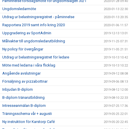
Påminnelse torsdagsmöte för ungdomslagen 30/1
2020-01-28 09:40
Ungdomsledarmöte
2020-01-13 22:30
Utdrag ur belastningsregistret - påminnelse
2020-01-13 20:35
Rapportera 2019 samt info kring 2020
2020-01-06 11:57
Uppgradering av SportAdmin
2019-12-13 13:01
Målvakter till ungdomsledarutbildning
2019-11-25 07:31
Ny policy för övergångar
2019-11-05 21:51
Utdrag ur belastningsregistret för ledare
2019-10-13 10:42
Möte med ledarna i våra flicklag
2019-10-13 10:22
Angående avslutningar
2019-09-12 08:08
Försäljning av pizzabottnar
2019-09-06 08:13
Inbjudan B-diplom
2019-08-12 12:00
B-diplom tränarutbildning
2019-08-10 22:33
Intresseanmälan B-diplom
2019-07-25 17:36
Träningsschema vår + augusti
2019-05-25 22:01
Ny instruktion för Karstorp Café
2019-05-20 22:45