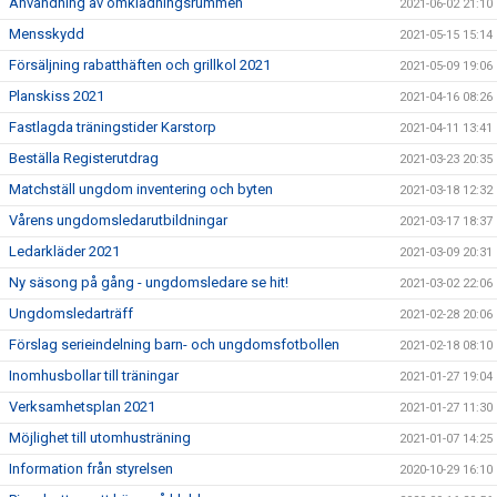
Användning av omklädningsrummen
2021-06-02 21:10
Mensskydd
2021-05-15 15:14
Försäljning rabatthäften och grillkol 2021
2021-05-09 19:06
Planskiss 2021
2021-04-16 08:26
Fastlagda träningstider Karstorp
2021-04-11 13:41
Beställa Registerutdrag
2021-03-23 20:35
Matchställ ungdom inventering och byten
2021-03-18 12:32
Vårens ungdomsledarutbildningar
2021-03-17 18:37
Ledarkläder 2021
2021-03-09 20:31
Ny säsong på gång - ungdomsledare se hit!
2021-03-02 22:06
Ungdomsledarträff
2021-02-28 20:06
Förslag serieindelning barn- och ungdomsfotbollen
2021-02-18 08:10
Inomhusbollar till träningar
2021-01-27 19:04
Verksamhetsplan 2021
2021-01-27 11:30
Möjlighet till utomhusträning
2021-01-07 14:25
Information från styrelsen
2020-10-29 16:10