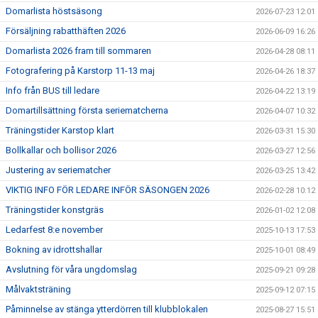
Domarlista höstsäsong
2026-07-23 12:01
Försäljning rabatthäften 2026
2026-06-09 16:26
Domarlista 2026 fram till sommaren
2026-04-28 08:11
Fotografering på Karstorp 11-13 maj
2026-04-26 18:37
Info från BUS till ledare
2026-04-22 13:19
Domartillsättning första seriematcherna
2026-04-07 10:32
Träningstider Karstop klart
2026-03-31 15:30
Bollkallar och bollisor 2026
2026-03-27 12:56
Justering av seriematcher
2026-03-25 13:42
VIKTIG INFO FÖR LEDARE INFÖR SÄSONGEN 2026
2026-02-28 10:12
Träningstider konstgräs
2026-01-02 12:08
Ledarfest 8:e november
2025-10-13 17:53
Bokning av idrottshallar
2025-10-01 08:49
Avslutning för våra ungdomslag
2025-09-21 09:28
Målvaktsträning
2025-09-12 07:15
Påminnelse av stänga ytterdörren till klubblokalen
2025-08-27 15:51