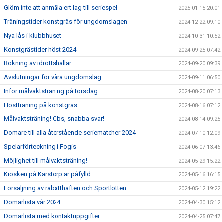
Glöm inte att anmäla ert lag till seriespel
2025-01-15 20:01
Träningstider konstgräs för ungdomslagen
2024-12-22 09:10
Nya lås i klubbhuset
2024-10-31 10:52
Konstgrästider höst 2024
2024-09-25 07:42
Bokning av idrottshallar
2024-09-20 09:39
Avslutningar för våra ungdomslag
2024-09-11 06:50
Inför målvaktsträning på torsdag
2024-08-20 07:13
Höstträning på konstgräs
2024-08-16 07:12
Målvaktsträning! Obs, snabba svar!
2024-08-14 09:25
Domare till alla återstående seriematcher 2024
2024-07-10 12:09
Spelarförteckning i Fogis
2024-06-07 13:46
Möjlighet till målvaktsträning!
2024-05-29 15:22
Kiosken på Karstorp är påfylld
2024-05-16 16:15
Försäljning av rabatthäften och Sportlotten
2024-05-12 19:22
Domarlista vår 2024
2024-04-30 15:12
Domarlista med kontaktuppgifter
2024-04-25 07:47