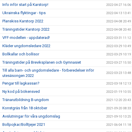
Info inför start på Karstorp!
2022-04-27 16:06
Ukrainska flyktingar - tips
2022-04-13 13:41
Planskiss Karstorp 2022
2022-04-08 20:49
Träningstider Karstorp 2022
2022-04-08 20:40
VFF-modellen - uppdaterad!
2022-03-31 11:12
Kläder ungdomsledare 2022
2022-03-29 10:49
Bollkallar och bollisor
2022-03-29 10:19
Träningstider på Breviksplanen och Gymnasiet
2022-03-27 15:50
Till alla barn- och ungdomsledare - förberedelser inför
2022-03-23 13:48
utesäsongen 2022
Pengar till lagkassan?
2022-03-18 12:13
Ny kod på bökensved
2022-01-19 10:55
Tränarutbildning B-ungdom
2021-12-20 20:43
Konstgräs från 18 oktober
2021-09-20 08:33
Avslutningar för våra ungdomslag
2021-09-10 13:25
Bollpojkar/Bolltjejer 2021
2021-06-04 11:18