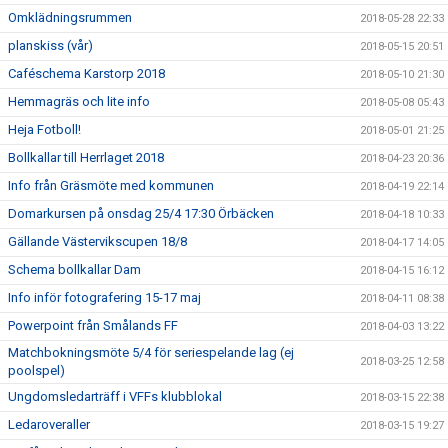
Omklädningsrummen
2018-05-28 22:33
planskiss (vår)
2018-05-15 20:51
Caféschema Karstorp 2018
2018-05-10 21:30
Hemmagräs och lite info
2018-05-08 05:43
Heja Fotboll!
2018-05-01 21:25
Bollkallar till Herrlaget 2018
2018-04-23 20:36
Info från Gräsmöte med kommunen
2018-04-19 22:14
Domarkursen på onsdag 25/4 17:30 Örbäcken
2018-04-18 10:33
Gällande Västervikscupen 18/8
2018-04-17 14:05
Schema bollkallar Dam
2018-04-15 16:12
Info inför fotografering 15-17 maj
2018-04-11 08:38
Powerpoint från Smålands FF
2018-04-03 13:22
Matchbokningsmöte 5/4 för seriespelande lag (ej
2018-03-25 12:58
poolspel)
Ungdomsledarträff i VFFs klubblokal
2018-03-15 22:38
Ledaroveraller
2018-03-15 19:27