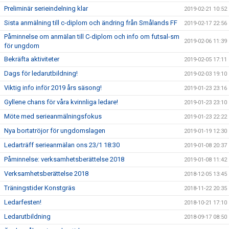
Preliminär serieindelning klar
2019-02-21 10:52
Sista anmälning till c-diplom och ändring från Smålands FF
2019-02-17 22:56
Påminnelse om anmälan till C-diplom och info om futsal-sm
2019-02-06 11:39
för ungdom
Bekräfta aktiviteter
2019-02-05 17:11
Dags för ledarutbildning!
2019-02-03 19:10
Viktig info inför 2019 års säsong!
2019-01-23 23:16
Gyllene chans för våra kvinnliga ledare!
2019-01-23 23:10
Möte med serieanmälningsfokus
2019-01-23 22:22
Nya bortatröjor för ungdomslagen
2019-01-19 12:30
Ledarträff serieanmälan ons 23/1 18:30
2019-01-08 20:37
Påminnelse: verksamhetsberättelse 2018
2019-01-08 11:42
Verksamhetsberättelse 2018
2018-12-05 13:45
Träningstider Konstgräs
2018-11-22 20:35
Ledarfesten!
2018-10-21 17:10
Ledarutbildning
2018-09-17 08:50