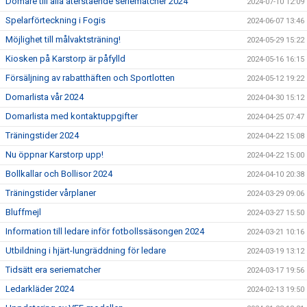
Domare till alla återstående seriematcher 2024
2024-07-10 12:09
Spelarförteckning i Fogis
2024-06-07 13:46
Möjlighet till målvaktsträning!
2024-05-29 15:22
Kiosken på Karstorp är påfylld
2024-05-16 16:15
Försäljning av rabatthäften och Sportlotten
2024-05-12 19:22
Domarlista vår 2024
2024-04-30 15:12
Domarlista med kontaktuppgifter
2024-04-25 07:47
Träningstider 2024
2024-04-22 15:08
Nu öppnar Karstorp upp!
2024-04-22 15:00
Bollkallar och Bollisor 2024
2024-04-10 20:38
Träningstider vårplaner
2024-03-29 09:06
Bluffmejl
2024-03-27 15:50
Information till ledare inför fotbollssäsongen 2024
2024-03-21 10:16
Utbildning i hjärt-lungräddning för ledare
2024-03-19 13:12
Tidsätt era seriematcher
2024-03-17 19:56
Ledarkläder 2024
2024-02-13 19:50