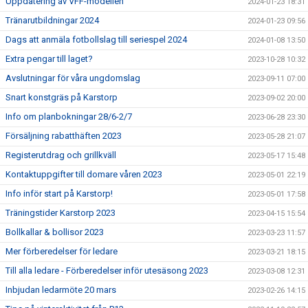
Uppdatering av VFF-modellen
2024-01-23 18:31
Tränarutbildningar 2024
2024-01-23 09:56
Dags att anmäla fotbollslag till seriespel 2024
2024-01-08 13:50
Extra pengar till laget?
2023-10-28 10:32
Avslutningar för våra ungdomslag
2023-09-11 07:00
Snart konstgräs på Karstorp
2023-09-02 20:00
Info om planbokningar 28/6-2/7
2023-06-28 23:30
Försäljning rabatthäften 2023
2023-05-28 21:07
Registerutdrag och grillkväll
2023-05-17 15:48
Kontaktuppgifter till domare våren 2023
2023-05-01 22:19
Info inför start på Karstorp!
2023-05-01 17:58
Träningstider Karstorp 2023
2023-04-15 15:54
Bollkallar & bollisor 2023
2023-03-23 11:57
Mer förberedelser för ledare
2023-03-21 18:15
Till alla ledare - Förberedelser inför utesäsong 2023
2023-03-08 12:31
Inbjudan ledarmöte 20 mars
2023-02-26 14:15