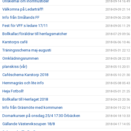
Önskemål om inomhustider
2018-09-14 16:49
Välkomna på Ledarträff!
2018-09-09 21:14
Info från Smålands FF
2018-09-06 23:08
Fest för VFF:s ledare 17/11
2018-09-05 11:29
Bollkallar/föräldrar till herrlagsmatcher
2018-07-29 09:56
Karstorps café
2018-06-06 10:46
Träningsschema maj-augusti
2018-05-31 22:12
Omklädningsrummen
2018-05-28 22:33
planskiss (vår)
2018-05-15 20:51
Caféschema Karstorp 2018
2018-05-10 21:30
Hemmagräs och lite info
2018-05-08 05:43
Heja Fotboll!
2018-05-01 21:25
Bollkallar till Herrlaget 2018
2018-04-23 20:36
Info från Gräsmöte med kommunen
2018-04-19 22:14
Domarkursen på onsdag 25/4 17:30 Örbäcken
2018-04-18 10:33
Gällande Västervikscupen 18/8
2018-04-17 14:05