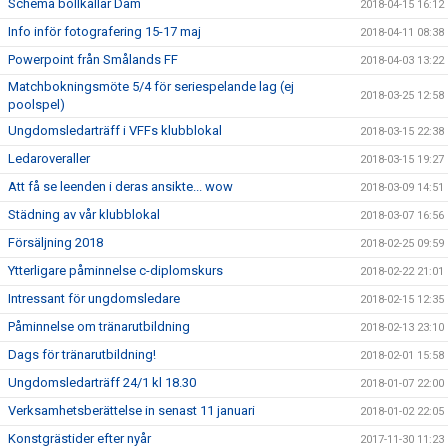
Schema bollkallar Dam
2018-04-15 16:12
Info inför fotografering 15-17 maj
2018-04-11 08:38
Powerpoint från Smålands FF
2018-04-03 13:22
Matchbokningsmöte 5/4 för seriespelande lag (ej
2018-03-25 12:58
poolspel)
Ungdomsledarträff i VFFs klubblokal
2018-03-15 22:38
Ledaroveraller
2018-03-15 19:27
Att få se leenden i deras ansikte... wow
2018-03-09 14:51
Städning av vår klubblokal
2018-03-07 16:56
Försäljning 2018
2018-02-25 09:59
Ytterligare påminnelse c-diplomskurs
2018-02-22 21:01
Intressant för ungdomsledare
2018-02-15 12:35
Påminnelse om tränarutbildning
2018-02-13 23:10
Dags för tränarutbildning!
2018-02-01 15:58
Ungdomsledarträff 24/1 kl 18.30
2018-01-07 22:00
Verksamhetsberättelse in senast 11 januari
2018-01-02 22:05
Konstgrästider efter nyår
2017-11-30 11:23