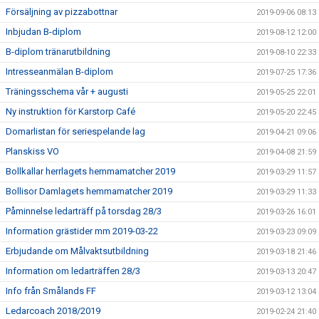
Försäljning av pizzabottnar
2019-09-06 08:13
Inbjudan B-diplom
2019-08-12 12:00
B-diplom tränarutbildning
2019-08-10 22:33
Intresseanmälan B-diplom
2019-07-25 17:36
Träningsschema vår + augusti
2019-05-25 22:01
Ny instruktion för Karstorp Café
2019-05-20 22:45
Domarlistan för seriespelande lag
2019-04-21 09:06
Planskiss VO
2019-04-08 21:59
Bollkallar herrlagets hemmamatcher 2019
2019-03-29 11:57
Bollisor Damlagets hemmamatcher 2019
2019-03-29 11:33
Påminnelse ledarträff på torsdag 28/3
2019-03-26 16:01
Information grästider mm 2019-03-22
2019-03-23 09:09
Erbjudande om Målvaktsutbildning
2019-03-18 21:46
Information om ledarträffen 28/3
2019-03-13 20:47
Info från Smålands FF
2019-03-12 13:04
Ledarcoach 2018/2019
2019-02-24 21:40