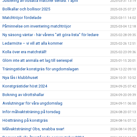
Justering av tidsatta matcher senast 1 april
2025-03-31 13:19
Bollkallar och bollisor 2025
2025-03-25 07:27
Matchtröjor fördelade
2025-03-11 14:02
Påminnelse om inventering matchtröjor
2025-03-04 12:18
Ny säsong väntar - här vårens "att göra-lista" för ledare
2025-02-28 09:35
Ledarmöte – vi vill att alla kommer
2025-02-26 12:51
Kolla över era matchställ!
2025-02-23 09:36
Glöm inte att anmäla ert lag till seriespel
2025-01-15 20:01
Träningstider konstgräs för ungdomslagen
2024-12-22 09:10
Nya lås i klubbhuset
2024-10-31 10:52
Konstgrästider höst 2024
2024-09-25 07:42
Bokning av idrottshallar
2024-09-20 09:39
Avslutningar för våra ungdomslag
2024-09-11 06:50
Inför målvaktsträning på torsdag
2024-08-20 07:13
Höstträning på konstgräs
2024-08-16 07:12
Målvaktsträning! Obs, snabba svar!
2024-08-14 09:25