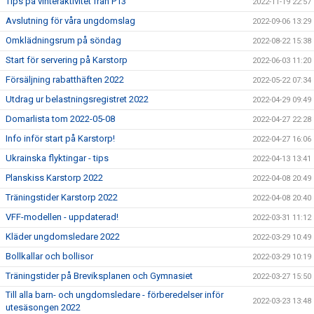
Tips på vinteraktivitet från P13
2022-11-19 22:57
Avslutning för våra ungdomslag
2022-09-06 13:29
Omklädningsrum på söndag
2022-08-22 15:38
Start för servering på Karstorp
2022-06-03 11:20
Försäljning rabatthäften 2022
2022-05-22 07:34
Utdrag ur belastningsregistret 2022
2022-04-29 09:49
Domarlista tom 2022-05-08
2022-04-27 22:28
Info inför start på Karstorp!
2022-04-27 16:06
Ukrainska flyktingar - tips
2022-04-13 13:41
Planskiss Karstorp 2022
2022-04-08 20:49
Träningstider Karstorp 2022
2022-04-08 20:40
VFF-modellen - uppdaterad!
2022-03-31 11:12
Kläder ungdomsledare 2022
2022-03-29 10:49
Bollkallar och bollisor
2022-03-29 10:19
Träningstider på Breviksplanen och Gymnasiet
2022-03-27 15:50
Till alla barn- och ungdomsledare - förberedelser inför
2022-03-23 13:48
utesäsongen 2022