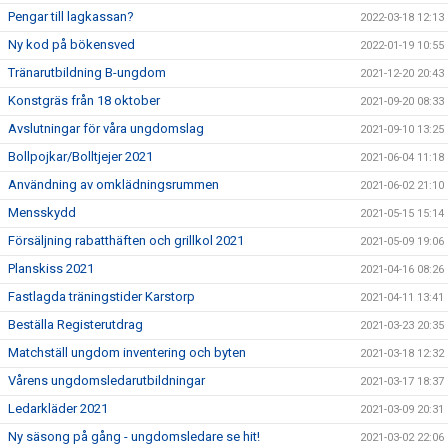
Pengar till lagkassan?
2022-03-18 12:13
Ny kod på bökensved
2022-01-19 10:55
Tränarutbildning B-ungdom
2021-12-20 20:43
Konstgräs från 18 oktober
2021-09-20 08:33
Avslutningar för våra ungdomslag
2021-09-10 13:25
Bollpojkar/Bolltjejer 2021
2021-06-04 11:18
Användning av omklädningsrummen
2021-06-02 21:10
Mensskydd
2021-05-15 15:14
Försäljning rabatthäften och grillkol 2021
2021-05-09 19:06
Planskiss 2021
2021-04-16 08:26
Fastlagda träningstider Karstorp
2021-04-11 13:41
Beställa Registerutdrag
2021-03-23 20:35
Matchställ ungdom inventering och byten
2021-03-18 12:32
Vårens ungdomsledarutbildningar
2021-03-17 18:37
Ledarkläder 2021
2021-03-09 20:31
Ny säsong på gång - ungdomsledare se hit!
2021-03-02 22:06