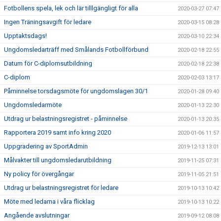
Fotbollens spela, lek och lär tilllgängligt för alla
2020-03-27 07:47
Ingen Träningsavgift för ledare
2020-03-15 08:28
Upptaktsdags!
2020-03-10 22:34
Ungdomsledarträff med Smålands Fotbollförbund
2020-02-18 22:55
Datum för C-diplomsutbildning
2020-02-18 22:38
C-diplom
2020-02-03 13:17
Påminnelse torsdagsmöte för ungdomslagen 30/1
2020-01-28 09:40
Ungdomsledarmöte
2020-01-13 22:30
Utdrag ur belastningsregistret - påminnelse
2020-01-13 20:35
Rapportera 2019 samt info kring 2020
2020-01-06 11:57
Uppgradering av SportAdmin
2019-12-13 13:01
Målvakter till ungdomsledarutbildning
2019-11-25 07:31
Ny policy för övergångar
2019-11-05 21:51
Utdrag ur belastningsregistret för ledare
2019-10-13 10:42
Möte med ledarna i våra flicklag
2019-10-13 10:22
Angående avslutningar
2019-09-12 08:08