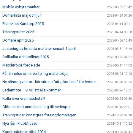
Mobila avbytarbänkar
2025-05-03 10:42
Domarlista maj och juni
2025-04-29 07:26
Planskiss Karstorp 2025
2025-04-14 09:11
Träningstider 2025
2025-04-14 08:58
Domare april 2025
2025-04-06 16:49
Justering av tidsatta matcher senast 1 april
2025-03-31 13:19
Bollkallar och bollisor 2025
2025-03-25 07:27
Matchtröjor fördelade
2025-03-11 14:02
Påminnelse om inventering matchtröjor
2025-03-04 12:18
Ny säsong väntar - här vårens "att göra-lista" för ledare
2025-02-28 09:35
Ledarmöte – vi vill att alla kommer
2025-02-26 12:51
Kolla över era matchställ!
2025-02-23 09:36
Glöm inte att anmäla ert lag till seriespel
2025-01-15 20:01
Träningstider konstgräs för ungdomslagen
2024-12-22 09:10
Nya lås i klubbhuset
2024-10-31 10:52
Konstgrästider höst 2024
2024-09-25 07:42