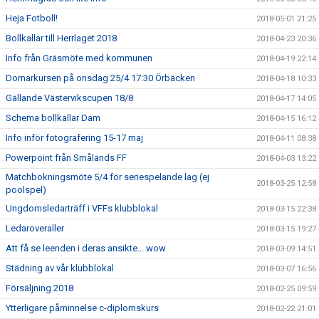
Heja Fotboll!
2018-05-01 21:25
Bollkallar till Herrlaget 2018
2018-04-23 20:36
Info från Gräsmöte med kommunen
2018-04-19 22:14
Domarkursen på onsdag 25/4 17:30 Örbäcken
2018-04-18 10:33
Gällande Västervikscupen 18/8
2018-04-17 14:05
Schema bollkallar Dam
2018-04-15 16:12
Info inför fotografering 15-17 maj
2018-04-11 08:38
Powerpoint från Smålands FF
2018-04-03 13:22
Matchbokningsmöte 5/4 för seriespelande lag (ej
2018-03-25 12:58
poolspel)
Ungdomsledarträff i VFFs klubblokal
2018-03-15 22:38
Ledaroveraller
2018-03-15 19:27
Att få se leenden i deras ansikte... wow
2018-03-09 14:51
Städning av vår klubblokal
2018-03-07 16:56
Försäljning 2018
2018-02-25 09:59
Ytterligare påminnelse c-diplomskurs
2018-02-22 21:01