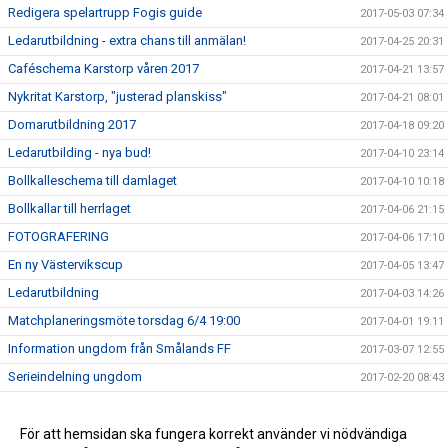
Redigera spelartrupp Fogis guide
2017-05-03 07:34
Ledarutbildning - extra chans till anmälan!
2017-04-25 20:31
Caféschema Karstorp våren 2017
2017-04-21 13:57
Nykritat Karstorp, "justerad planskiss"
2017-04-21 08:01
Domarutbildning 2017
2017-04-18 09:20
Ledarutbilding - nya bud!
2017-04-10 23:14
Bollkalleschema till damlaget
2017-04-10 10:18
Bollkallar till herrlaget
2017-04-06 21:15
FOTOGRAFERING
2017-04-06 17:10
En ny Västervikscup
2017-04-05 13:47
Ledarutbildning
2017-04-03 14:26
Matchplaneringsmöte torsdag 6/4 19:00
2017-04-01 19:11
Information ungdom från Smålands FF
2017-03-07 12:55
Serieindelning ungdom
2017-02-20 08:43
Försäljning etc. 2017
2017-02-05 23:08
Café-schema för Karstorp våren 2016
För att hemsidan ska fungera korrekt använder vi nödvändiga
2016-04-17 09:55