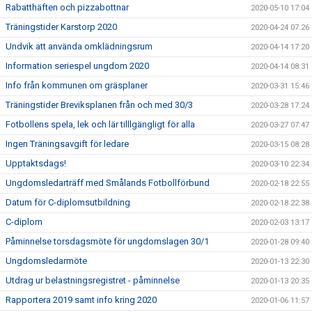
Rabatthäften och pizzabottnar
2020-05-10 17:04
Träningstider Karstorp 2020
2020-04-24 07:26
Undvik att använda omklädningsrum
2020-04-14 17:20
Information seriespel ungdom 2020
2020-04-14 08:31
Info från kommunen om gräsplaner
2020-03-31 15:46
Träningstider Breviksplanen från och med 30/3
2020-03-28 17:24
Fotbollens spela, lek och lär tilllgängligt för alla
2020-03-27 07:47
Ingen Träningsavgift för ledare
2020-03-15 08:28
Upptaktsdags!
2020-03-10 22:34
Ungdomsledarträff med Smålands Fotbollförbund
2020-02-18 22:55
Datum för C-diplomsutbildning
2020-02-18 22:38
C-diplom
2020-02-03 13:17
Påminnelse torsdagsmöte för ungdomslagen 30/1
2020-01-28 09:40
Ungdomsledarmöte
2020-01-13 22:30
Utdrag ur belastningsregistret - påminnelse
2020-01-13 20:35
Rapportera 2019 samt info kring 2020
2020-01-06 11:57