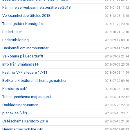
Påminnelse: verksamhetsberättelse 2018
2019-01-08 11:42
Verksamhetsberättelse 2018
2018-12-05 13:45
Träningstider Konstgräs
2018-11-22 20:35
Ledarfesten!
2018-10-21 17:10
Ledarutbildning
2018-09-17 08:50
Önskemål om inomhustider
2018-09-14 16:49
Välkomna på Ledarträff!
2018-09-09 21:14
Info från Smålands FF
2018-09-06 23:08
Fest för VFF:s ledare 17/11
2018-09-05 11:29
Bollkallar/föräldrar till herrlagsmatcher
2018-07-29 09:56
Karstorps café
2018-06-06 10:46
Träningsschema maj-augusti
2018-05-31 22:12
Omklädningsrummen
2018-05-28 22:33
planskiss (vår)
2018-05-15 20:51
Caféschema Karstorp 2018
2018-05-10 21:30
Hemmagräs och lite info
2018-05-08 05:43