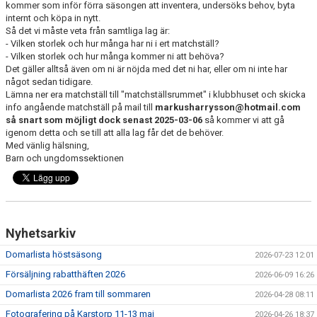
kommer som inför förra säsongen att inventera, undersöks behov, byta
internt och köpa in nytt.
Så det vi måste veta från samtliga lag är:
- Vilken storlek och hur många har ni i ert matchställ?
- Vilken storlek och hur många kommer ni att behöva?
Det gäller alltså även om ni är nöjda med det ni har, eller om ni inte har
något sedan tidigare.
Lämna ner era matchställ till "matchställsrummet" i klubbhuset och skicka
info angående matchställ på mail till
markusharrysson@hotmail.com
så snart som möjligt dock senast 2025-03-06
så kommer vi att gå
igenom detta och se till att alla lag får det de behöver.
Med vänlig hälsning,
Barn och ungdomssektionen
Nyhetsarkiv
Domarlista höstsäsong
2026-07-23 12:01
Försäljning rabatthäften 2026
2026-06-09 16:26
Domarlista 2026 fram till sommaren
2026-04-28 08:11
Fotografering på Karstorp 11-13 maj
2026-04-26 18:37