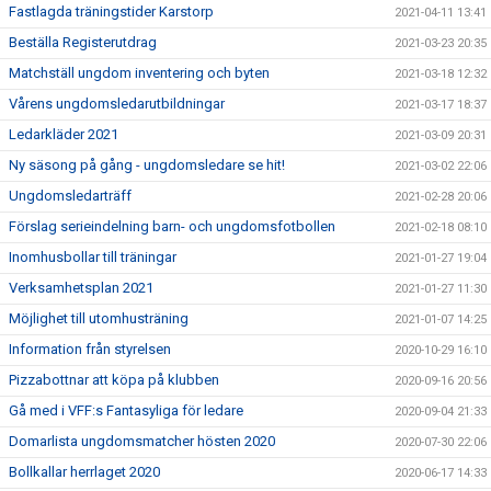
Fastlagda träningstider Karstorp
2021-04-11 13:41
Beställa Registerutdrag
2021-03-23 20:35
Matchställ ungdom inventering och byten
2021-03-18 12:32
Vårens ungdomsledarutbildningar
2021-03-17 18:37
Ledarkläder 2021
2021-03-09 20:31
Ny säsong på gång - ungdomsledare se hit!
2021-03-02 22:06
Ungdomsledarträff
2021-02-28 20:06
Förslag serieindelning barn- och ungdomsfotbollen
2021-02-18 08:10
Inomhusbollar till träningar
2021-01-27 19:04
Verksamhetsplan 2021
2021-01-27 11:30
Möjlighet till utomhusträning
2021-01-07 14:25
Information från styrelsen
2020-10-29 16:10
Pizzabottnar att köpa på klubben
2020-09-16 20:56
Gå med i VFF:s Fantasyliga för ledare
2020-09-04 21:33
Domarlista ungdomsmatcher hösten 2020
2020-07-30 22:06
Bollkallar herrlaget 2020
2020-06-17 14:33