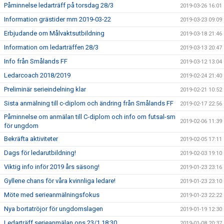
Påminnelse ledarträff på torsdag 28/3
2019-03-26 16:01
Information grästider mm 2019-03-22
2019-03-23 09:09
Erbjudande om Målvaktsutbildning
2019-03-18 21:46
Information om ledarträffen 28/3
2019-03-13 20:47
Info från Smålands FF
2019-03-12 13:04
Ledarcoach 2018/2019
2019-02-24 21:40
Preliminär serieindelning klar
2019-02-21 10:52
Sista anmälning till c-diplom och ändring från Smålands FF
2019-02-17 22:56
Påminnelse om anmälan till C-diplom och info om futsal-sm
2019-02-06 11:39
för ungdom
Bekräfta aktiviteter
2019-02-05 17:11
Dags för ledarutbildning!
2019-02-03 19:10
Viktig info inför 2019 års säsong!
2019-01-23 23:16
Gyllene chans för våra kvinnliga ledare!
2019-01-23 23:10
Möte med serieanmälningsfokus
2019-01-23 22:22
Nya bortatröjor för ungdomslagen
2019-01-19 12:30
Ledarträff serieanmälan ons 23/1 18:30
2019-01-08 20:37