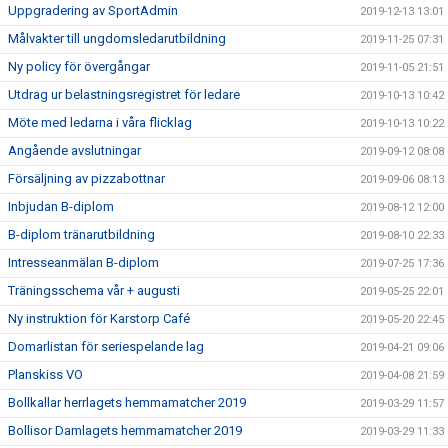
Uppgradering av SportAdmin
2019-12-13 13:01
Målvakter till ungdomsledarutbildning
2019-11-25 07:31
Ny policy för övergångar
2019-11-05 21:51
Utdrag ur belastningsregistret för ledare
2019-10-13 10:42
Möte med ledarna i våra flicklag
2019-10-13 10:22
Angående avslutningar
2019-09-12 08:08
Försäljning av pizzabottnar
2019-09-06 08:13
Inbjudan B-diplom
2019-08-12 12:00
B-diplom tränarutbildning
2019-08-10 22:33
Intresseanmälan B-diplom
2019-07-25 17:36
Träningsschema vår + augusti
2019-05-25 22:01
Ny instruktion för Karstorp Café
2019-05-20 22:45
Domarlistan för seriespelande lag
2019-04-21 09:06
Planskiss VO
2019-04-08 21:59
Bollkallar herrlagets hemmamatcher 2019
2019-03-29 11:57
Bollisor Damlagets hemmamatcher 2019
2019-03-29 11:33