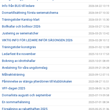
Info från BUS till ledare
2026-04-22 13:19
Domartillsättning första seriematcherna
2026-04-07 10:32
Träningstider Karstop klart
2026-03-31 15:30
Bollkallar och bollisor 2026
2026-03-27 12:56
Justering av seriematcher
2026-03-25 13:42
VIKTIG INFO FÖR LEDARE INFÖR SÄSONGEN 2026
2026-02-28 10:12
Träningstider konstgräs
2026-01-02 12:08
Ledarfest 8:e november
2025-10-13 17:53
Bokning av idrottshallar
2025-10-01 08:49
Avslutning för våra ungdomslag
2025-09-21 09:28
Målvaktsträning
2025-09-12 07:15
Påminnelse av stänga ytterdörren till klubblokalen
2025-08-27 15:51
VFF-dagen 2025
2025-08-05 16:29
Domarlista augusti och september
2025-07-19 09:58
En sommarhälsning
2025-07-01 08:34
Försäljning av rabatthäften 2025
2025-05-25 21:36