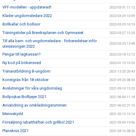
VFF-modellen - uppdaterad!
2022-03-31 11:12
Kläder ungdomsledare 2022
2022-03-29 10:49
Bollkallar och bollisor
2022-03-29 10:19
Träningstider på Breviksplanen och Gymnasiet
2022-03-27 15:50
Till alla barn- och ungdomsledare - förberedelser inför
2022-03-23 13:48
utesäsongen 2022
Pengar till lagkassan?
2022-03-18 12:13
Ny kod på bökensved
2022-01-19 10:55
Tränarutbildning B-ungdom
2021-12-20 20:43
Konstgräs från 18 oktober
2021-09-20 08:33
Avslutningar för våra ungdomslag
2021-09-10 13:25
Bollpojkar/Bolltjejer 2021
2021-06-04 11:18
Användning av omklädningsrummen
2021-06-02 21:10
Mensskydd
2021-05-15 15:14
Försäljning rabatthäften och grillkol 2021
2021-05-09 19:06
Planskiss 2021
2021-04-16 08:26