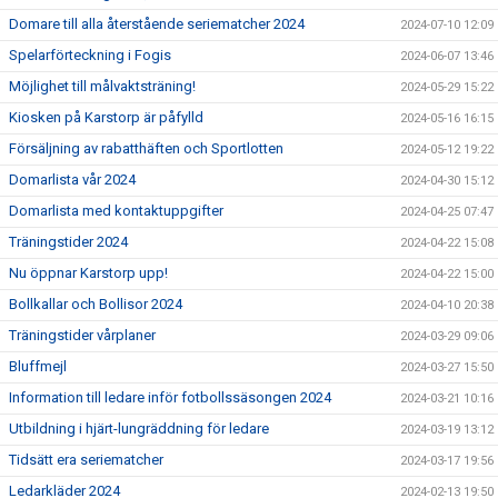
Domare till alla återstående seriematcher 2024
2024-07-10 12:09
Spelarförteckning i Fogis
2024-06-07 13:46
Möjlighet till målvaktsträning!
2024-05-29 15:22
Kiosken på Karstorp är påfylld
2024-05-16 16:15
Försäljning av rabatthäften och Sportlotten
2024-05-12 19:22
Domarlista vår 2024
2024-04-30 15:12
Domarlista med kontaktuppgifter
2024-04-25 07:47
Träningstider 2024
2024-04-22 15:08
Nu öppnar Karstorp upp!
2024-04-22 15:00
Bollkallar och Bollisor 2024
2024-04-10 20:38
Träningstider vårplaner
2024-03-29 09:06
Bluffmejl
2024-03-27 15:50
Information till ledare inför fotbollssäsongen 2024
2024-03-21 10:16
Utbildning i hjärt-lungräddning för ledare
2024-03-19 13:12
Tidsätt era seriematcher
2024-03-17 19:56
Ledarkläder 2024
2024-02-13 19:50