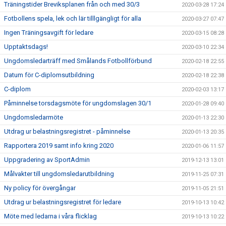
Träningstider Breviksplanen från och med 30/3
2020-03-28 17:24
Fotbollens spela, lek och lär tilllgängligt för alla
2020-03-27 07:47
Ingen Träningsavgift för ledare
2020-03-15 08:28
Upptaktsdags!
2020-03-10 22:34
Ungdomsledarträff med Smålands Fotbollförbund
2020-02-18 22:55
Datum för C-diplomsutbildning
2020-02-18 22:38
C-diplom
2020-02-03 13:17
Påminnelse torsdagsmöte för ungdomslagen 30/1
2020-01-28 09:40
Ungdomsledarmöte
2020-01-13 22:30
Utdrag ur belastningsregistret - påminnelse
2020-01-13 20:35
Rapportera 2019 samt info kring 2020
2020-01-06 11:57
Uppgradering av SportAdmin
2019-12-13 13:01
Målvakter till ungdomsledarutbildning
2019-11-25 07:31
Ny policy för övergångar
2019-11-05 21:51
Utdrag ur belastningsregistret för ledare
2019-10-13 10:42
Möte med ledarna i våra flicklag
2019-10-13 10:22