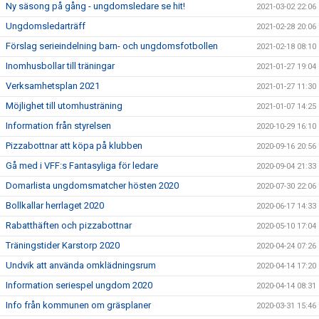
Ny säsong på gång - ungdomsledare se hit!
2021-03-02 22:06
Ungdomsledarträff
2021-02-28 20:06
Förslag serieindelning barn- och ungdomsfotbollen
2021-02-18 08:10
Inomhusbollar till träningar
2021-01-27 19:04
Verksamhetsplan 2021
2021-01-27 11:30
Möjlighet till utomhusträning
2021-01-07 14:25
Information från styrelsen
2020-10-29 16:10
Pizzabottnar att köpa på klubben
2020-09-16 20:56
Gå med i VFF:s Fantasyliga för ledare
2020-09-04 21:33
Domarlista ungdomsmatcher hösten 2020
2020-07-30 22:06
Bollkallar herrlaget 2020
2020-06-17 14:33
Rabatthäften och pizzabottnar
2020-05-10 17:04
Träningstider Karstorp 2020
2020-04-24 07:26
Undvik att använda omklädningsrum
2020-04-14 17:20
Information seriespel ungdom 2020
2020-04-14 08:31
Info från kommunen om gräsplaner
2020-03-31 15:46