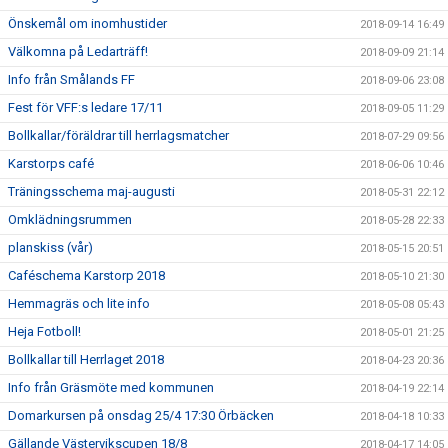
Önskemål om inomhustider
2018-09-14 16:49
Välkomna på Ledarträff!
2018-09-09 21:14
Info från Smålands FF
2018-09-06 23:08
Fest för VFF:s ledare 17/11
2018-09-05 11:29
Bollkallar/föräldrar till herrlagsmatcher
2018-07-29 09:56
Karstorps café
2018-06-06 10:46
Träningsschema maj-augusti
2018-05-31 22:12
Omklädningsrummen
2018-05-28 22:33
planskiss (vår)
2018-05-15 20:51
Caféschema Karstorp 2018
2018-05-10 21:30
Hemmagräs och lite info
2018-05-08 05:43
Heja Fotboll!
2018-05-01 21:25
Bollkallar till Herrlaget 2018
2018-04-23 20:36
Info från Gräsmöte med kommunen
2018-04-19 22:14
Domarkursen på onsdag 25/4 17:30 Örbäcken
2018-04-18 10:33
Gällande Västervikscupen 18/8
2018-04-17 14:05