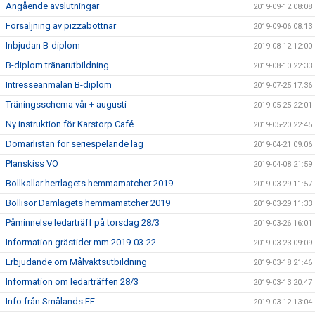
Angående avslutningar
2019-09-12 08:08
Försäljning av pizzabottnar
2019-09-06 08:13
Inbjudan B-diplom
2019-08-12 12:00
B-diplom tränarutbildning
2019-08-10 22:33
Intresseanmälan B-diplom
2019-07-25 17:36
Träningsschema vår + augusti
2019-05-25 22:01
Ny instruktion för Karstorp Café
2019-05-20 22:45
Domarlistan för seriespelande lag
2019-04-21 09:06
Planskiss VO
2019-04-08 21:59
Bollkallar herrlagets hemmamatcher 2019
2019-03-29 11:57
Bollisor Damlagets hemmamatcher 2019
2019-03-29 11:33
Påminnelse ledarträff på torsdag 28/3
2019-03-26 16:01
Information grästider mm 2019-03-22
2019-03-23 09:09
Erbjudande om Målvaktsutbildning
2019-03-18 21:46
Information om ledarträffen 28/3
2019-03-13 20:47
Info från Smålands FF
2019-03-12 13:04