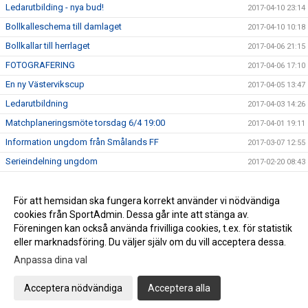
Ledarutbilding - nya bud!
2017-04-10 23:14
Bollkalleschema till damlaget
2017-04-10 10:18
Bollkallar till herrlaget
2017-04-06 21:15
FOTOGRAFERING
2017-04-06 17:10
En ny Västervikscup
2017-04-05 13:47
Ledarutbildning
2017-04-03 14:26
Matchplaneringsmöte torsdag 6/4 19:00
2017-04-01 19:11
Information ungdom från Smålands FF
2017-03-07 12:55
Serieindelning ungdom
2017-02-20 08:43
Försäljning etc. 2017
2017-02-05 23:08
Café-schema för Karstorp våren 2016
För att hemsidan ska fungera korrekt använder vi nödvändiga
2016-04-17 09:55
cookies från SportAdmin. Dessa går inte att stänga av.
Bollkallar, schema
2016-04-10 14:52
Föreningen kan också använda frivilliga cookies, t.ex. för statistik
eller marknadsföring. Du väljer själv om du vill acceptera dessa.
Anpassa dina val
Cookie-inställningar
Gå till Webbversion
Acceptera nödvändiga
Acceptera alla