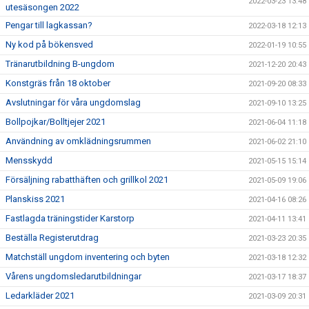
2022-03-23 13:48
utesäsongen 2022
Pengar till lagkassan?
2022-03-18 12:13
Ny kod på bökensved
2022-01-19 10:55
Tränarutbildning B-ungdom
2021-12-20 20:43
Konstgräs från 18 oktober
2021-09-20 08:33
Avslutningar för våra ungdomslag
2021-09-10 13:25
Bollpojkar/Bolltjejer 2021
2021-06-04 11:18
Användning av omklädningsrummen
2021-06-02 21:10
Mensskydd
2021-05-15 15:14
Försäljning rabatthäften och grillkol 2021
2021-05-09 19:06
Planskiss 2021
2021-04-16 08:26
Fastlagda träningstider Karstorp
2021-04-11 13:41
Beställa Registerutdrag
2021-03-23 20:35
Matchställ ungdom inventering och byten
2021-03-18 12:32
Vårens ungdomsledarutbildningar
2021-03-17 18:37
Ledarkläder 2021
2021-03-09 20:31