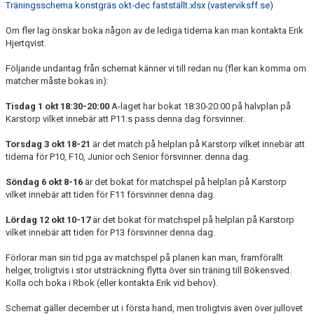
Träningsschema konstgräs okt-dec fastställt.xlsx (vasterviksff.se)
Om fler lag önskar boka någon av de lediga tiderna kan man kontakta Erik
Hjertqvist.
Följande undantag från schemat känner vi till redan nu (fler kan komma om
matcher måste bokas in):
Tisdag 1 okt 18:30-20:00
A-laget har bokat 18:30-20:00 på halvplan på
Karstorp vilket innebär att P11:s pass denna dag försvinner.
Torsdag 3 okt 18-21
är det match på helplan på Karstorp vilket innebär att
tiderna för P10, F10, Junior och Senior försvinner. denna dag.
Söndag 6 okt 8-16
är det bokat för matchspel på helplan på Karstorp
vilket innebär att tiden för F11 försvinner denna dag.
Lördag 12 okt 10-17
är det bokat för matchspel på helplan på Karstorp
vilket innebär att tiden för P13 försvinner denna dag.
Förlorar man sin tid pga av matchspel på planen kan man, framförallt
helger, troligtvis i stor utsträckning flytta över sin träning till Bökensved.
Kolla och boka i Rbok (eller kontakta Erik vid behov).
Schemat gäller december ut i första hand, men troligtvis även över jullovet