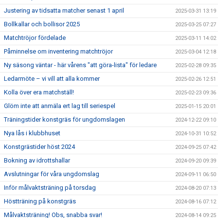
Justering av tidsatta matcher senast 1 april
2025-03-31 13:19
Bollkallar och bollisor 2025
2025-03-25 07:27
Matchtröjor fördelade
2025-03-11 14:02
Påminnelse om inventering matchtröjor
2025-03-04 12:18
Ny säsong väntar - här vårens "att göra-lista" för ledare
2025-02-28 09:35
Ledarmöte – vi vill att alla kommer
2025-02-26 12:51
Kolla över era matchställ!
2025-02-23 09:36
Glöm inte att anmäla ert lag till seriespel
2025-01-15 20:01
Träningstider konstgräs för ungdomslagen
2024-12-22 09:10
Nya lås i klubbhuset
2024-10-31 10:52
Konstgrästider höst 2024
2024-09-25 07:42
Bokning av idrottshallar
2024-09-20 09:39
Avslutningar för våra ungdomslag
2024-09-11 06:50
Inför målvaktsträning på torsdag
2024-08-20 07:13
Höstträning på konstgräs
2024-08-16 07:12
Målvaktsträning! Obs, snabba svar!
2024-08-14 09:25