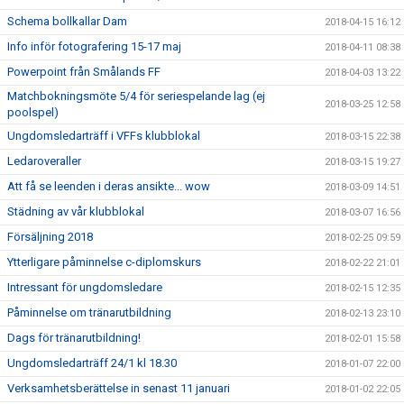
Schema bollkallar Dam
2018-04-15 16:12
Info inför fotografering 15-17 maj
2018-04-11 08:38
Powerpoint från Smålands FF
2018-04-03 13:22
Matchbokningsmöte 5/4 för seriespelande lag (ej
2018-03-25 12:58
poolspel)
Ungdomsledarträff i VFFs klubblokal
2018-03-15 22:38
Ledaroveraller
2018-03-15 19:27
Att få se leenden i deras ansikte... wow
2018-03-09 14:51
Städning av vår klubblokal
2018-03-07 16:56
Försäljning 2018
2018-02-25 09:59
Ytterligare påminnelse c-diplomskurs
2018-02-22 21:01
Intressant för ungdomsledare
2018-02-15 12:35
Påminnelse om tränarutbildning
2018-02-13 23:10
Dags för tränarutbildning!
2018-02-01 15:58
Ungdomsledarträff 24/1 kl 18.30
2018-01-07 22:00
Verksamhetsberättelse in senast 11 januari
2018-01-02 22:05