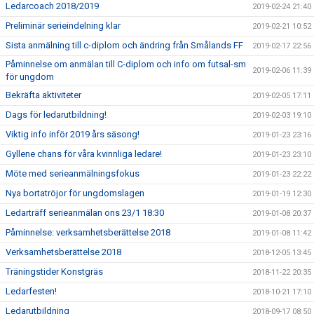
Ledarcoach 2018/2019
2019-02-24 21:40
Preliminär serieindelning klar
2019-02-21 10:52
Sista anmälning till c-diplom och ändring från Smålands FF
2019-02-17 22:56
Påminnelse om anmälan till C-diplom och info om futsal-sm
2019-02-06 11:39
för ungdom
Bekräfta aktiviteter
2019-02-05 17:11
Dags för ledarutbildning!
2019-02-03 19:10
Viktig info inför 2019 års säsong!
2019-01-23 23:16
Gyllene chans för våra kvinnliga ledare!
2019-01-23 23:10
Möte med serieanmälningsfokus
2019-01-23 22:22
Nya bortatröjor för ungdomslagen
2019-01-19 12:30
Ledarträff serieanmälan ons 23/1 18:30
2019-01-08 20:37
Påminnelse: verksamhetsberättelse 2018
2019-01-08 11:42
Verksamhetsberättelse 2018
2018-12-05 13:45
Träningstider Konstgräs
2018-11-22 20:35
Ledarfesten!
2018-10-21 17:10
Ledarutbildning
2018-09-17 08:50