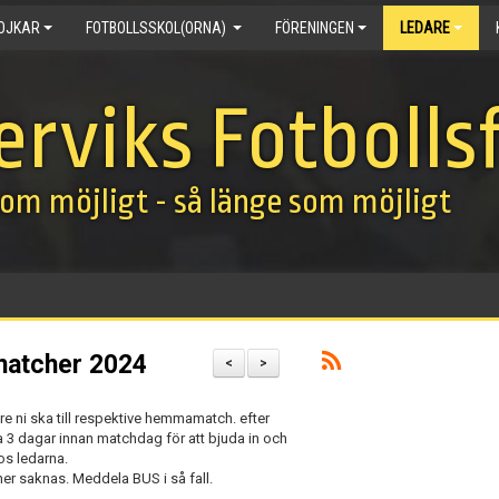
OJKAR
FOTBOLLSSKOL(ORNA)
FÖRENINGEN
LEDARE
erviks Fotbolls
om möjligt - så länge som möjligt
ematcher 2024
<
>
re ni ska till respektive hemmamatch. efter
3 dagar innan matchdag för att bjuda in och
os ledarna.
her saknas. Meddela BUS i så fall.