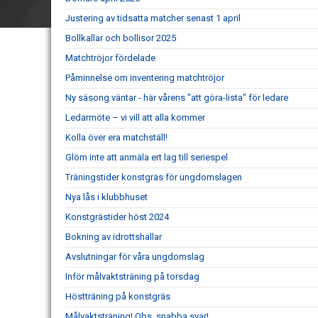
Justering av tidsatta matcher senast 1 april
Bollkallar och bollisor 2025
Matchtröjor fördelade
Påminnelse om inventering matchtröjor
Ny säsong väntar - här vårens "att göra-lista" för ledare
Ledarmöte – vi vill att alla kommer
Kolla över era matchställ!
Glöm inte att anmäla ert lag till seriespel
Träningstider konstgräs för ungdomslagen
Nya lås i klubbhuset
Konstgrästider höst 2024
Bokning av idrottshallar
Avslutningar för våra ungdomslag
Inför målvaktsträning på torsdag
Höstträning på konstgräs
Målvaktsträning! Obs, snabba svar!