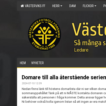
VÄSTERVIKS FF
HERR
DAM
FLICKOR
P
Väst
Så många s
Ledare
HEM
NYHETER
Domare till alla återstående seri
2024-07-10 12:09
Nedan finns länk till höstens domarlista där ni ser vilken doma
sommaruppehållet Tänk på att ni MÅSTE kontakta domaren ca 
säkerställa att personen i fråga kommer. Detta ansvar ligger h
Ni behöver också kolla igenom listan så att ingen av era matc