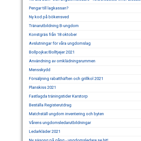
Pengar till lagkassan?
Ny kod på bökensved
Tränarutbildning B-ungdom
Konstgräs från 18 oktober
Avslutningar för våra ungdomslag
Bollpojkar/Bolltjejer 2021
Användning av omklädningsrummen
Mensskydd
Försäljning rabatthäften och grillkol 2021
Planskiss 2021
Fastlagda träningstider Karstorp
Beställa Registerutdrag
Matchställ ungdom inventering och byten
Vårens ungdomsledarutbildningar
Ledarkläder 2021
Ny säsong på gång - ungdomsledare se hit!