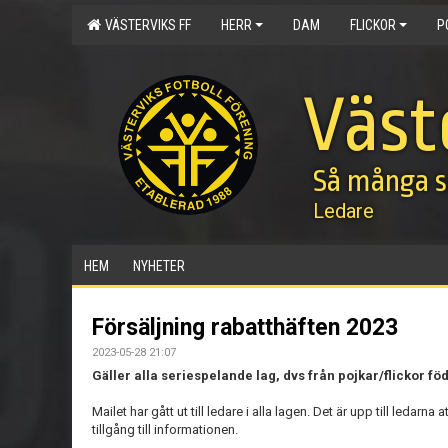
VÄSTERVIKS FF
HERR
DAM
FLICKOR
P
Väst
Så många s
Ledare
HEM
NYHETER
Försäljning rabatthäften 2023
2023-05-28 21:07
Gäller alla seriespelande lag, dvs från pojkar/flickor fö
Mailet har gått ut till ledare i alla lagen. Det är upp till ledarna 
tillgång till informationen.