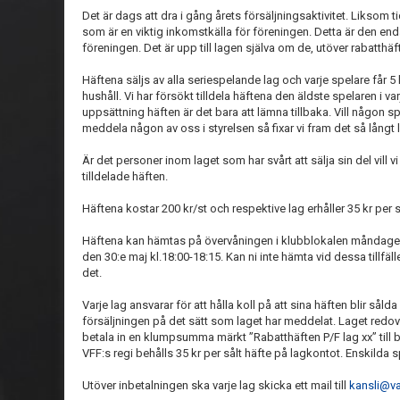
Det är dags att dra i gång årets försäljningsaktivitet. Liksom t
som är en viktig inkomstkälla för föreningen. Detta är den en
föreningen. Det är upp till lagen själva om de, utöver rabatthäfte
Häftena säljs av alla seriespelande lag och varje spelare får 5 
hushåll. Vi har försökt tilldela häftena den äldste spelaren i va
uppsättning häften är det bara att lämna tillbaka. Vill någon spe
meddela någon av oss i styrelsen så fixar vi fram det så långt l
Är det personer inom laget som har svårt att sälja sin del vill vi
tilldelade häften.
Häftena kostar 200 kr/st och respektive lag erhåller 35 kr per så
Häftena kan hämtas på övervåningen i klubblokalen måndagen
den 30:e maj kl.18:00-18:15. Kan ni inte hämta vid dessa tillfällen
det.
Varje lag ansvarar för att hålla koll på att sina häften blir sål
försäljningen på det sätt som laget har meddelat. Laget redovi
betala in en klumpsumma märkt ”Rabatthäften P/F lag xx” till 
VFF:s regi behålls 35 kr per sålt häfte på lagkontot. Enskilda sp
Utöver inbetalningen ska varje lag skicka ett mail till
kansli@va