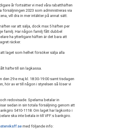
idigare år fortsätter vi med våra rabatthäften
da försäljningen 2023 som administreras via
na, vill dra in mer intäkter på annat sätt.
häften var att sälja, dock max 5 häften per
rje familj. Har någon familj fått dubbel
lare ha ytterligare häften är det bara att
agret räcker.
 att laget som helhet försöker sälja alla
lt häfte till sin lagkassa.
 den 29:e maj kl. 18:30-19:00 samt tisdagen
, hör av er till någon i styrelsen så löser vi
da och redovisade. Spelarna betalar in
sar sedan in sin totala försäljning genom att
bankgiro 5410-1118. Om laget har lagkonto i
elare ska inte betala in till VFF:s bankgiro.
sterviksff.se
med följande info: