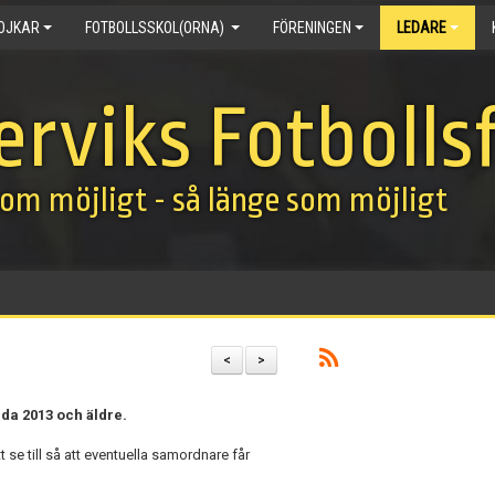
OJKAR
FOTBOLLSSKOL(ORNA)
FÖRENINGEN
LEDARE
erviks Fotbolls
om möjligt - så länge som möjligt
<
>
dda 2013 och äldre.
att se till så att eventuella samordnare får