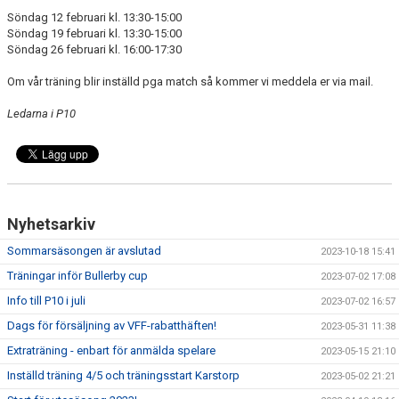
DOKUMENT
Söndag 12 februari kl. 13:30-15:00
Söndag 19 februari kl. 13:30-15:00
KONTAKT
Söndag 26 februari kl. 16:00-17:30
Om vår träning blir inställd pga match så kommer vi meddela er via mail.
Ledarna i P10
Nyhetsarkiv
Sommarsäsongen är avslutad
2023-10-18 15:41
Träningar inför Bullerby cup
2023-07-02 17:08
Info till P10 i juli
2023-07-02 16:57
Dags för försäljning av VFF-rabatthäften!
2023-05-31 11:38
Extraträning - enbart för anmälda spelare
2023-05-15 21:10
Inställd träning 4/5 och träningsstart Karstorp
2023-05-02 21:21