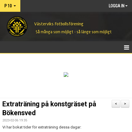
P 10
LOGGA IN
Västerviks Fotbollsförening
Så många som möjligt - så länge som möjligt
HEM
NYHETER
KALENDER
MATCHER
Extraträning på konstgräset på
<
>
TRUPPEN
Bökensved
2023-02-06 19:35
BILDGALLERI
Vi har bokat tider för extraträning dessa dagar: