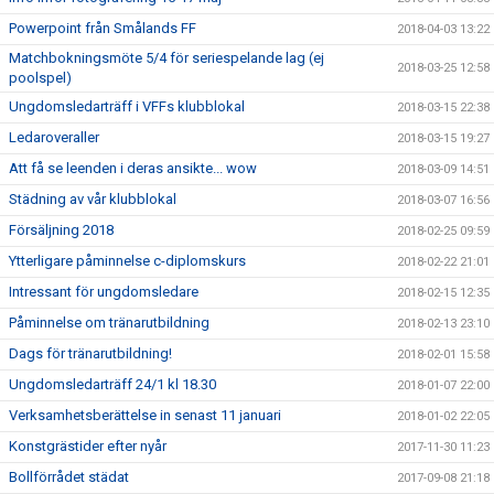
Powerpoint från Smålands FF
2018-04-03 13:22
Matchbokningsmöte 5/4 för seriespelande lag (ej
2018-03-25 12:58
poolspel)
Ungdomsledarträff i VFFs klubblokal
2018-03-15 22:38
Ledaroveraller
2018-03-15 19:27
Att få se leenden i deras ansikte... wow
2018-03-09 14:51
Städning av vår klubblokal
2018-03-07 16:56
Försäljning 2018
2018-02-25 09:59
Ytterligare påminnelse c-diplomskurs
2018-02-22 21:01
Intressant för ungdomsledare
2018-02-15 12:35
Påminnelse om tränarutbildning
2018-02-13 23:10
Dags för tränarutbildning!
2018-02-01 15:58
Ungdomsledarträff 24/1 kl 18.30
2018-01-07 22:00
Verksamhetsberättelse in senast 11 januari
2018-01-02 22:05
Konstgrästider efter nyår
2017-11-30 11:23
Bollförrådet städat
2017-09-08 21:18