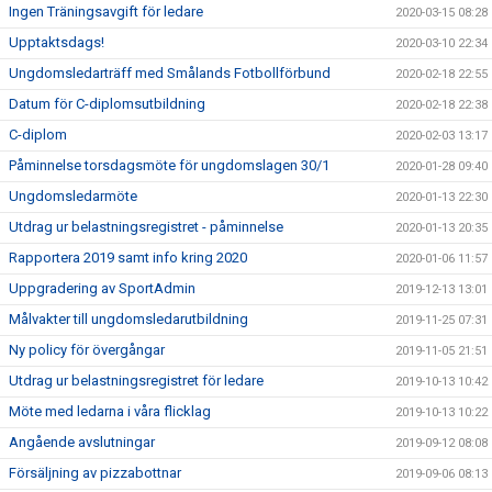
Ingen Träningsavgift för ledare
2020-03-15 08:28
Upptaktsdags!
2020-03-10 22:34
Ungdomsledarträff med Smålands Fotbollförbund
2020-02-18 22:55
Datum för C-diplomsutbildning
2020-02-18 22:38
C-diplom
2020-02-03 13:17
Påminnelse torsdagsmöte för ungdomslagen 30/1
2020-01-28 09:40
Ungdomsledarmöte
2020-01-13 22:30
Utdrag ur belastningsregistret - påminnelse
2020-01-13 20:35
Rapportera 2019 samt info kring 2020
2020-01-06 11:57
Uppgradering av SportAdmin
2019-12-13 13:01
Målvakter till ungdomsledarutbildning
2019-11-25 07:31
Ny policy för övergångar
2019-11-05 21:51
Utdrag ur belastningsregistret för ledare
2019-10-13 10:42
Möte med ledarna i våra flicklag
2019-10-13 10:22
Angående avslutningar
2019-09-12 08:08
Försäljning av pizzabottnar
2019-09-06 08:13