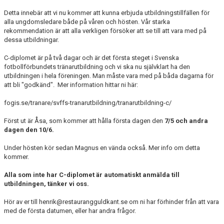
Detta innebär att vi nu kommer att kunna erbjuda utbildningstillfällen för
alla ungdomsledare både på våren och hösten. Vår starka
rekommendation är att alla verkligen försöker att se till att vara med på
dessa utbildningar.
C-diplomet är på två dagar och är det första steget i Svenska
fotbollförbundets tränarutbildning och vi ska nu självklart ha den
utbildningen i hela föreningen. Man måste vara med på båda dagarna för
att bli "godkänd". Mer information hittar ni här:
fogis.se/tranare/svffs-tranarutbildning/tranarutbildning-c/
Först ut är Åsa, som kommer att hålla första dagen den
7/5 och andra
dagen den 10/6.
Under hösten kör sedan Magnus en vända också. Mer info om detta
kommer.
Alla som inte har C-diplomet är automatiskt anmälda till
utbildningen, tänker vi oss.
Hör av er till henrik@restaurangguldkant.se om ni har förhinder från att vara
med de första datumen, eller har andra frågor.