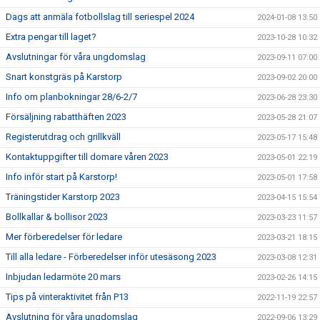
Dags att anmäla fotbollslag till seriespel 2024
2024-01-08 13:50
Extra pengar till laget?
2023-10-28 10:32
Avslutningar för våra ungdomslag
2023-09-11 07:00
Snart konstgräs på Karstorp
2023-09-02 20:00
Info om planbokningar 28/6-2/7
2023-06-28 23:30
Försäljning rabatthäften 2023
2023-05-28 21:07
Registerutdrag och grillkväll
2023-05-17 15:48
Kontaktuppgifter till domare våren 2023
2023-05-01 22:19
Info inför start på Karstorp!
2023-05-01 17:58
Träningstider Karstorp 2023
2023-04-15 15:54
Bollkallar & bollisor 2023
2023-03-23 11:57
Mer förberedelser för ledare
2023-03-21 18:15
Till alla ledare - Förberedelser inför utesäsong 2023
2023-03-08 12:31
Inbjudan ledarmöte 20 mars
2023-02-26 14:15
Tips på vinteraktivitet från P13
2022-11-19 22:57
Avslutning för våra ungdomslag
2022-09-06 13:29