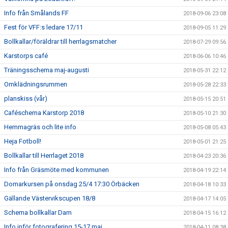
Info från Smålands FF
2018-09-06 23:08
Fest för VFF:s ledare 17/11
2018-09-05 11:29
Bollkallar/föräldrar till herrlagsmatcher
2018-07-29 09:56
Karstorps café
2018-06-06 10:46
Träningsschema maj-augusti
2018-05-31 22:12
Omklädningsrummen
2018-05-28 22:33
planskiss (vår)
2018-05-15 20:51
Caféschema Karstorp 2018
2018-05-10 21:30
Hemmagräs och lite info
2018-05-08 05:43
Heja Fotboll!
2018-05-01 21:25
Bollkallar till Herrlaget 2018
2018-04-23 20:36
Info från Gräsmöte med kommunen
2018-04-19 22:14
Domarkursen på onsdag 25/4 17:30 Örbäcken
2018-04-18 10:33
Gällande Västervikscupen 18/8
2018-04-17 14:05
Schema bollkallar Dam
2018-04-15 16:12
Info inför fotografering 15-17 maj
2018-04-11 08:38