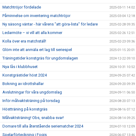
Matchtröjor fördelade
2025-03-11 14:02
Påminnelse om inventering matchtröjor
2025-03-04 12:18
Ny säsong väntar - här vårens "att göra-lista" för ledare
2025-02-28 09:35
Ledarmöte – vi vill att alla kommer
2025-02-26 12:51
Kolla över era matchställ!
2025-02-23 09:36
Glöm inte att anmäla ert lag till seriespel
2025-01-15 20:01
Träningstider konstgräs för ungdomslagen
2024-12-22 09:10
Nya lås i klubbhuset
2024-10-31 10:52
Konstgrästider höst 2024
2024-09-25 07:42
Bokning av idrottshallar
2024-09-20 09:39
Avslutningar för våra ungdomslag
2024-09-11 06:50
Inför målvaktsträning på torsdag
2024-08-20 07:13
Höstträning på konstgräs
2024-08-16 07:12
Målvaktsträning! Obs, snabba svar!
2024-08-14 09:25
Domare till alla återstående seriematcher 2024
2024-07-10 12:09
Spelarförteckning i Fogis
2024-06-07 13:46