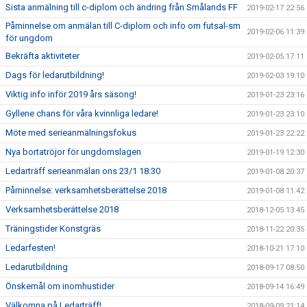
Sista anmälning till c-diplom och ändring från Smålands FF
2019-02-17 22:56
Påminnelse om anmälan till C-diplom och info om futsal-sm
2019-02-06 11:39
för ungdom
Bekräfta aktiviteter
2019-02-05 17:11
Dags för ledarutbildning!
2019-02-03 19:10
Viktig info inför 2019 års säsong!
2019-01-23 23:16
Gyllene chans för våra kvinnliga ledare!
2019-01-23 23:10
Möte med serieanmälningsfokus
2019-01-23 22:22
Nya bortatröjor för ungdomslagen
2019-01-19 12:30
Ledarträff serieanmälan ons 23/1 18:30
2019-01-08 20:37
Påminnelse: verksamhetsberättelse 2018
2019-01-08 11:42
Verksamhetsberättelse 2018
2018-12-05 13:45
Träningstider Konstgräs
2018-11-22 20:35
Ledarfesten!
2018-10-21 17:10
Ledarutbildning
2018-09-17 08:50
Önskemål om inomhustider
2018-09-14 16:49
Välkomna på Ledarträff!
2018-09-09 21:14