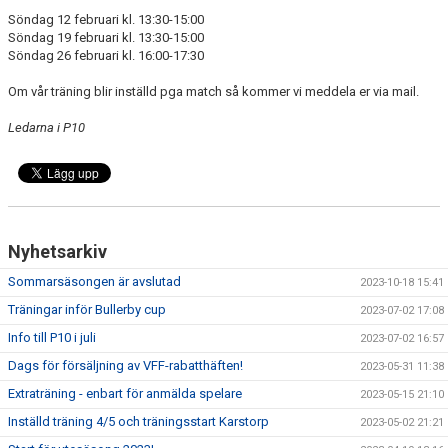
DOKUMENT
Söndag 12 februari kl. 13:30-15:00
Söndag 19 februari kl. 13:30-15:00
KONTAKT
Söndag 26 februari kl. 16:00-17:30
Om vår träning blir inställd pga match så kommer vi meddela er via mail.
Ledarna i P10
Nyhetsarkiv
Sommarsäsongen är avslutad
2023-10-18 15:41
Träningar inför Bullerby cup
2023-07-02 17:08
Info till P10 i juli
2023-07-02 16:57
Dags för försäljning av VFF-rabatthäften!
2023-05-31 11:38
Extraträning - enbart för anmälda spelare
2023-05-15 21:10
Inställd träning 4/5 och träningsstart Karstorp
2023-05-02 21:21