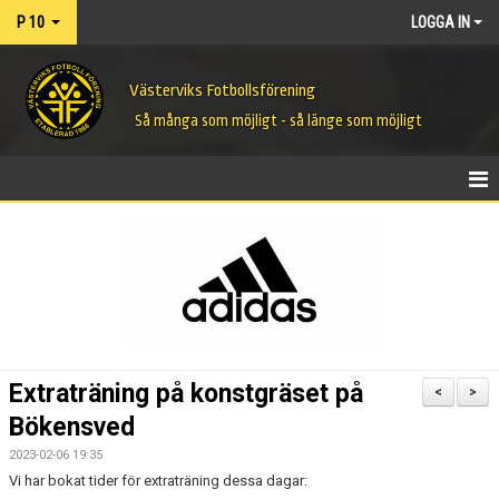
P 10
LOGGA IN
Västerviks Fotbollsförening
Så många som möjligt - så länge som möjligt
HEM
NYHETER
KALENDER
MATCHER
Extraträning på konstgräset på
<
>
TRUPPEN
Bökensved
2023-02-06 19:35
BILDGALLERI
Vi har bokat tider för extraträning dessa dagar: